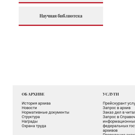
Научная библиотека
ОБ АРХИВЕ
УСЛУГИ
История архива
Прейскурант услу
Новости
Запрос в архив
Нормативные документы
Заказ дел в чит
Структура
Запрос в Справоч
Награды
информационный
Охрана труда
федеральных гос
архивов
Проведение экск