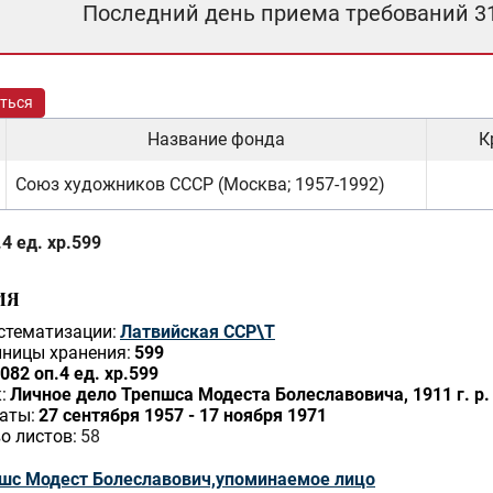
Последний день приема требований 3
ться
Название фонда
К
Союз художников СССР (Москва; 1957-1992)
4 ед. хр.599
ИЯ
стематизации:
Латвийская ССР\Т
ницы хранения:
599
082 оп.4 ед. хр.599
:
Личное дело Трепшса Модеста Болеславовича, 1911 г. р.
аты:
27 сентября 1957 - 17 ноября 1971
о листов:
58
шс Модест Болеславович,упоминаемое лицо