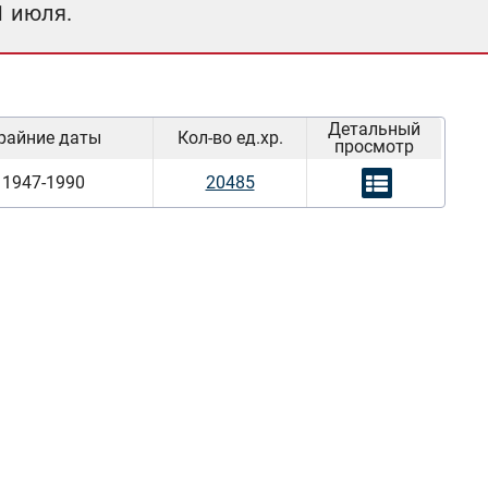
1 июля.
Детальный
райние даты
Кол-во ед.хр.
просмотр
1947-1990
20485