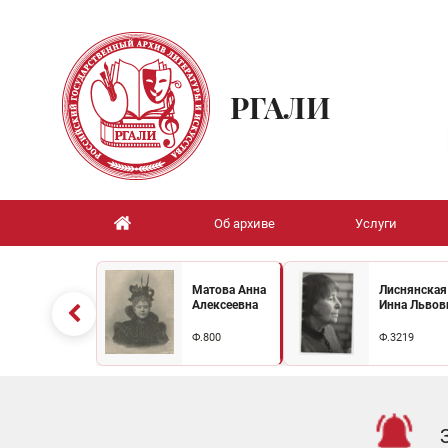
РГАЛИ
Об архиве
Услуги
Матова Анна
Лиснянская
Алексеевна
Инна Львов
Ф.800
Ф.3219