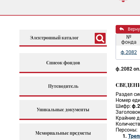
Верну
№
Электронный каталог
фонда
ф.2082
Список фондов
ф.2082 оп.
СВЕДЕН
Путеводитель
Раздел си
Номер еди
Шифр:
ф.2
Уникальные документы
Заголовок
Крайние д
Количеств
Персоны:
Мемориальные предметы
Треп