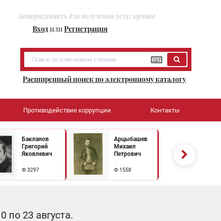
Авторизуйтесь для получения услуг архива
Вход
или
Регистрация
Расширенный поиск по электронному каталогу
Противодействие коррупции
Контакты
Бакланов
Арцыбашев
Григорий
Михаил
Яковлевич
Петрович
Ф.3297
Ф.1558
 по 23 августа.