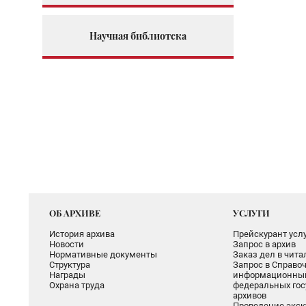
Научная библиотека
ОБ АРХИВЕ
УСЛУГИ
История архива
Прейскурант услу
Новости
Запрос в архив
Нормативные документы
Заказ дел в чит
Структура
Запрос в Справоч
Награды
информационный
Охрана труда
федеральных гос
архивов
Проведение экск