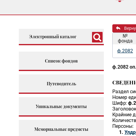
Верну
№
Электронный каталог
фонда
ф.2082
Список фондов
ф.2082 оп.
СВЕДЕН
Путеводитель
Раздел си
Номер еди
Шифр:
ф.2
Уникальные документы
Заголовок
Крайние д
Количеств
Персоны:
Мемориальные предметы
Улдр