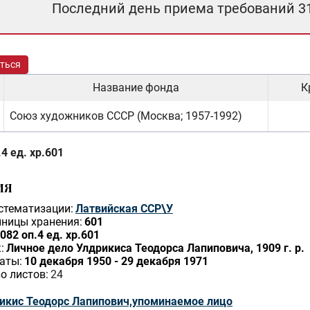
Последний день приема требований 3
ться
Название фонда
К
Союз художников СССР (Москва; 1957-1992)
4 ед. хр.601
ИЯ
стематизации:
Латвийская ССР\У
ницы хранения:
601
082 оп.4 ед. хр.601
:
Личное дело Улдрикиса Теодорса Лапиповича, 1909 г. р.
аты:
10 декабря 1950 - 29 декабря 1971
о листов:
24
икис Теодорс Лапипович,упоминаемое лицо