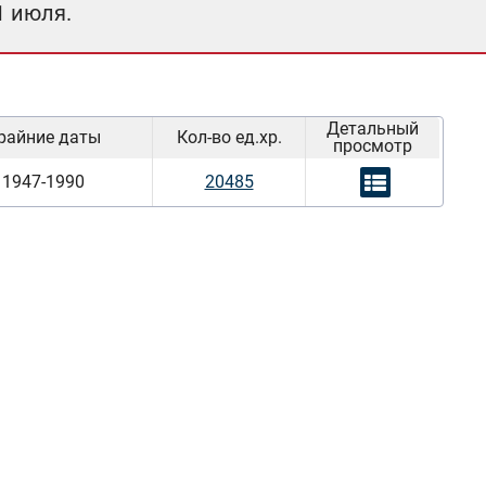
1 июля.
Детальный
райние даты
Кол-во ед.хр.
просмотр
1947-1990
20485