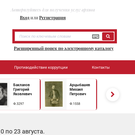
Авторизуйтесь для получения услуг архива
Вход
или
Регистрация
Расширенный поиск по электронному каталогу
Противодействие коррупции
Контакты
Бакланов
Арцыбашев
Григорий
Михаил
Яковлевич
Петрович
Ф.3297
Ф.1558
 по 23 августа.