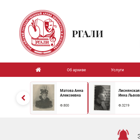
РГАЛИ
Об архиве
Услуги
Матова Анна
Лиснянская
Алексеевна
Инна Львов
Ф.800
Ф.3219