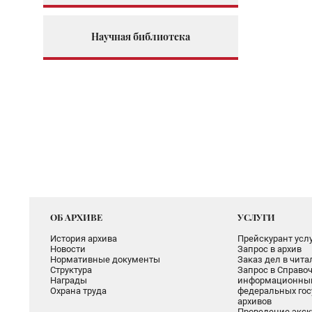
Научная библиотека
ОБ АРХИВЕ
УСЛУГИ
История архива
Прейскурант услу
Новости
Запрос в архив
Нормативные документы
Заказ дел в чит
Структура
Запрос в Справоч
Награды
информационный
Охрана труда
федеральных гос
архивов
Проведение экск