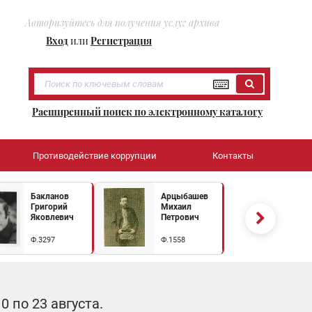
Авторизуйтесь для получения услуг архива
Вход
или
Регистрация
Расширенный поиск по электронному каталогу
Противодействие коррупции
Контакты
Бакланов
Арцыбашев
Григорий
Михаил
Яковлевич
Петрович
Ф.3297
Ф.1558
 по 23 августа.