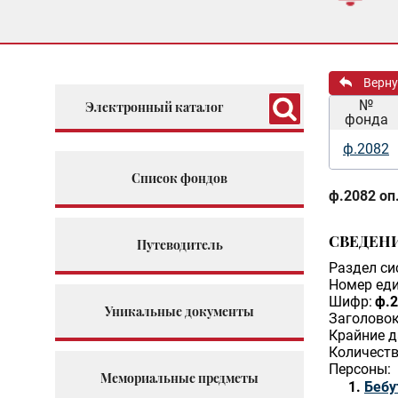
Верну
№
Электронный каталог
фонда
ф.2082
Список фондов
ф.2082 оп.
СВЕДЕН
Путеводитель
Раздел си
Номер еди
Шифр:
ф.2
Уникальные документы
Заголовок
Крайние д
Количеств
Персоны:
Мемориальные предметы
Бебу