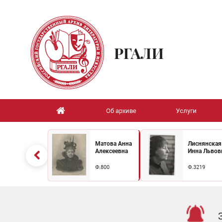
РГАЛИ
Об архиве
Услуги
Матова Анна
Лиснянская
Алексеевна
Инна Львов
Ф.800
Ф.3219