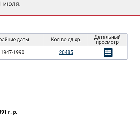
1 июля.
Детальный
райние даты
Кол-во ед.хр.
просмотр
1947-1990
20485
1 г. р.