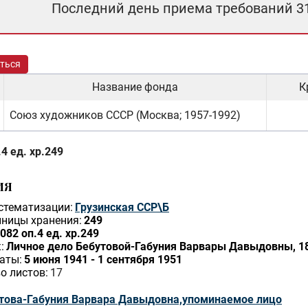
Последний день приема требований 3
ться
Название фонда
К
Союз художников СССР (Москва; 1957-1992)
4 ед. хр.249
ИЯ
стематизации:
Грузинская ССР\Б
ницы хранения:
249
082 оп.4 ед. хр.249
:
Личное дело Бебутовой-Габуния Варвары Давыдовны, 189
аты:
5 июня 1941 - 1 сентября 1951
о листов:
17
това-Габуния Варвара Давыдовна,упоминаемое лицо