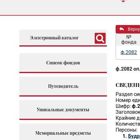
Верну
№
Электронный каталог
фонда
ф.2082
Список фондов
ф.2082 оп.
СВЕДЕН
Путеводитель
Раздел си
Номер еди
Шифр:
ф.2
Уникальные документы
Заголовок
Крайние д
Количеств
Персоны:
Мемориальные предметы
Будр