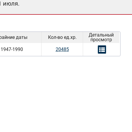
1 июля.
Детальный
райние даты
Кол-во ед.хр.
просмотр
1947-1990
20485