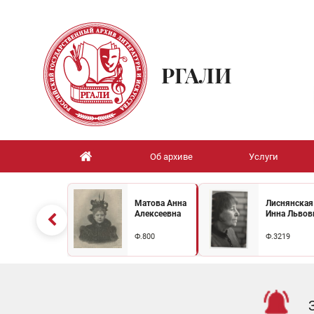
РГАЛИ
Об архиве
Услуги
Матова Анна
Лиснянская
Алексеевна
Инна Львов
Ф.800
Ф.3219