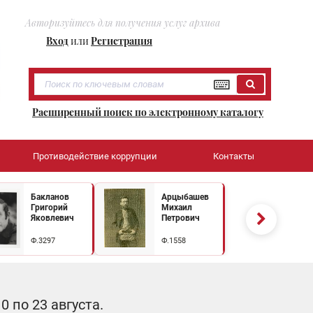
Авторизуйтесь для получения услуг архива
Вход
или
Регистрация
Расширенный поиск по электронному каталогу
Противодействие коррупции
Контакты
Бакланов
Арцыбашев
Григорий
Михаил
Яковлевич
Петрович
Ф.3297
Ф.1558
 по 23 августа.