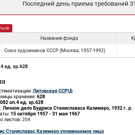
Последний день приема требований 3
ться
Название фонда
К
Союз художников СССР (Москва; 1957-1992)
4 ед. хр.628
ИЯ
стематизации:
Литовская ССР\Б
ницы хранения:
628
082 оп.4 ед. хр.628
:
Личное дело Будриса Станиславаса Казимеро, 1932 г. р.
аты:
15 октября 1957 - 31 мая 1967
о листов:
204
ис Станиславас Казимеро,упоминаемое лицо