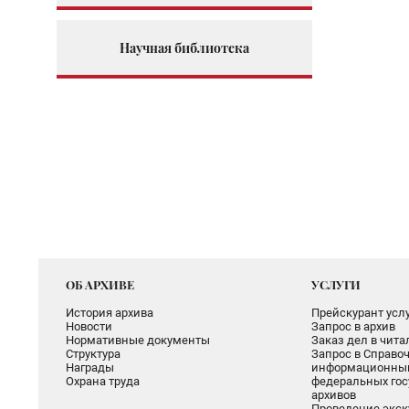
Научная библиотека
ОБ АРХИВЕ
УСЛУГИ
История архива
Прейскурант услу
Новости
Запрос в архив
Нормативные документы
Заказ дел в чит
Структура
Запрос в Справоч
Награды
информационный
Охрана труда
федеральных гос
архивов
Проведение экск