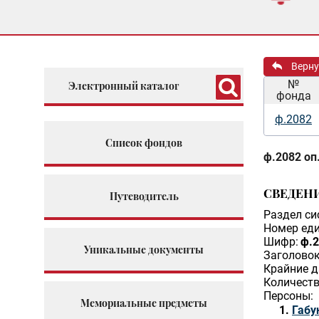
Верну
№
Электронный каталог
фонда
ф.2082
Список фондов
ф.2082 оп.
СВЕДЕН
Путеводитель
Раздел си
Номер еди
Шифр:
ф.2
Уникальные документы
Заголовок
Крайние д
Количеств
Персоны:
Мемориальные предметы
Габу