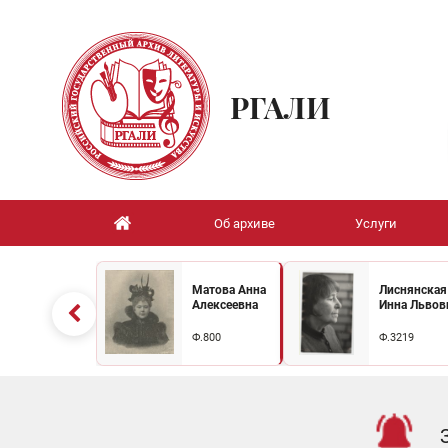
РГАЛИ
Об архиве
Услуги
Матова Анна
Лиснянская
Алексеевна
Инна Львов
Ф.800
Ф.3219