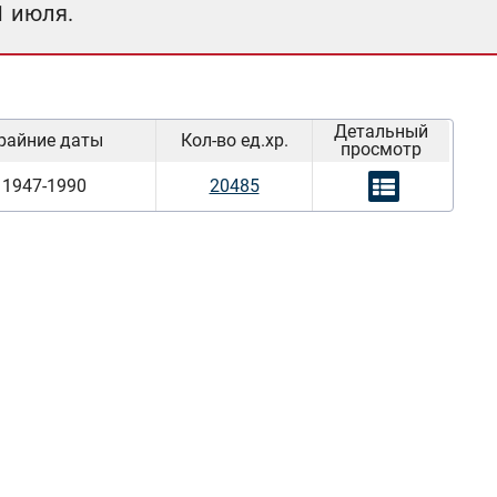
1 июля.
Детальный
райние даты
Кол-во ед.хр.
просмотр
1947-1990
20485