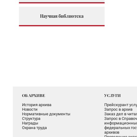
Научная библиотека
ОБ АРХИВЕ
УСЛУГИ
История архива
Прейскурант услу
Новости
Запрос в архив
Нормативные документы
Заказ дел в чит
Структура
Запрос в Справоч
Награды
информационный
Охрана труда
федеральных гос
архивов
Проведение экск