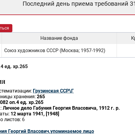
Последний день приема требований 3
ться
Название фонда
К
Союз художников СССР (Москва; 1957-1992)
4 ед. хр.265
ИЯ
стематизации:
Грузинская ССР\Г
ницы хранения:
265
082 оп.4 ед. хр.265
:
Личное дело Габуния Георгия Власовича, 1912 г. р.
аты:
12 марта 1941, [1948]
о листов:
6
ния Георгий Власович,упоминаемое лицо