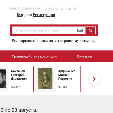
Авторизуйтесь для получения услуг архива
Вход
или
Регистрация
Расширенный поиск по электронному каталогу
Противодействие коррупции
Контакты
Бакланов
Арцыбашев
Григорий
Михаил
Яковлевич
Петрович
Ф.3297
Ф.1558
 по 23 августа.