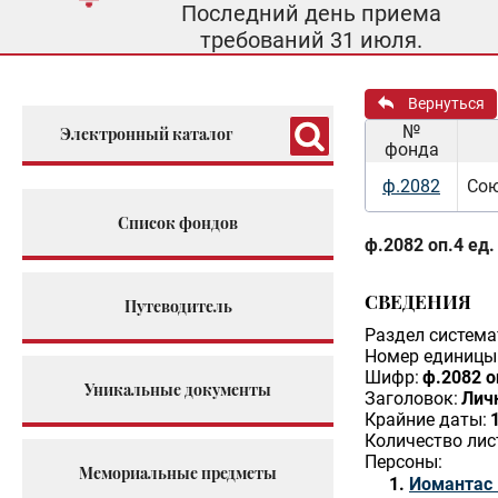
Последний день приема
требований 31 июля.
Вернуться
№
Электронный каталог
фонда
ф.2082
Сою
Список фондов
ф.2082 оп.4 ед.
СВЕДЕНИЯ
Путеводитель
Раздел система
Номер единицы 
Шифр:
ф.2082 о
Уникальные документы
Заголовок:
Лич
Крайние даты:
Количество лис
Персоны:
Мемориальные предметы
Иомантас 