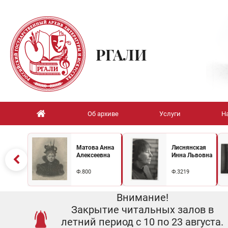
РГАЛИ
Об архиве
Услуги
Н
Матова Анна
Лиснянская
Алексеевна
Инна Львовна
Ф.800
Ф.3219
Внимание!
Закрытие читальных залов в
летний период с 10 по 23 августа.