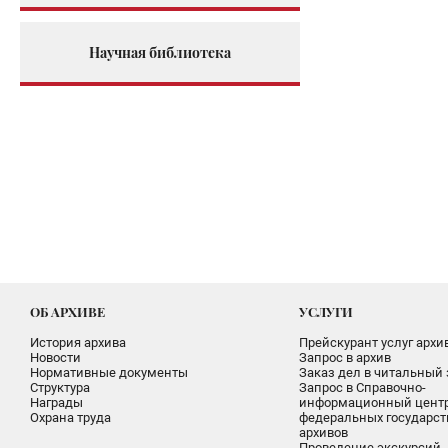
Научная библиотека
ОБ АРХИВЕ
УСЛУГИ
История архива
Прейскурант услуг архи
Новости
Запрос в архив
Нормативные документы
Заказ дел в читальный 
Структура
Запрос в Справочно-
Награды
информационный цент
Охрана труда
федеральных государс
архивов
Проведение экскурсий