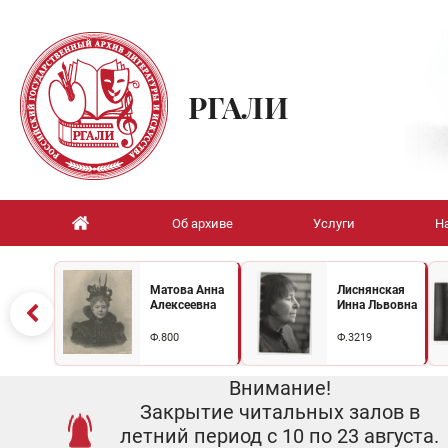
РГАЛИ
Об архиве
Услуги
Н
Матова Анна
Лиснянская
Алексеевна
Инна Львовна
Ф.800
Ф.3219
Внимание!
Закрытие читальных залов в
летний период с 10 по 23 августа.