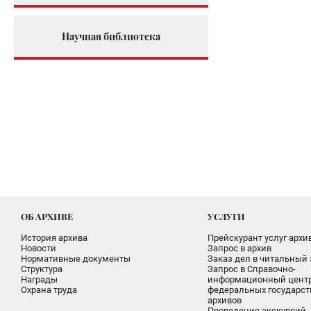
Научная библиотека
ОБ АРХИВЕ
УСЛУГИ
История архива
Прейскурант услуг архи
Новости
Запрос в архив
Нормативные документы
Заказ дел в читальный 
Структура
Запрос в Справочно-
Награды
информационный цент
Охрана труда
федеральных государс
архивов
Проведение экскурсий