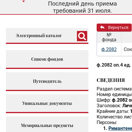
Последний день приема
требований 31 июля.
Вернуться
№
Электронный каталог
фонда
ф.2082
Сою
Список фондов
ф.2082 оп.4 ед.
СВЕДЕНИЯ
Путеводитель
Раздел система
Номер единицы 
Шифр:
ф.2082 о
Уникальные документы
Заголовок:
Лич
Крайние даты:
Количество лис
Персоны:
Мемориальные предметы
Римантене