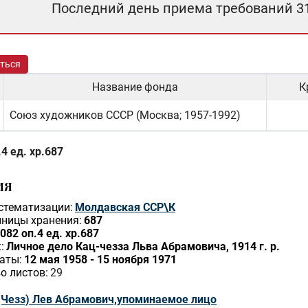
Последний день приема требований 3
ться
Название фонда
К
Союз художников СССР (Москва; 1957-1992)
4 ед. хр.687
ИЯ
стематизации:
Молдавская ССР\К
ницы хранения:
687
082 оп.4 ед. хр.687
:
Личное дело Кац-чезза Льва Абрамовича, 1914 г. р.
аты:
12 мая 1958 - 15 ноября 1971
о листов:
29
(Чезз) Лев Абрамович,упоминаемое лицо