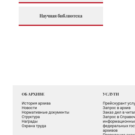
Научная библиотека
ОБ АРХИВЕ
УСЛУГИ
История архива
Прейскурант услу
Новости
Запрос в архив
Нормативные документы
Заказ дел в чит
Структура
Запрос в Справоч
Награды
информационный
Охрана труда
федеральных гос
архивов
Проведение экск