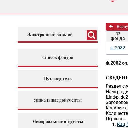
Верну
№
Электронный каталог
фонда
ф.2082
Список фондов
ф.2082 оп.
СВЕДЕН
Путеводитель
Раздел си
Номер еди
Шифр:
ф.2
Уникальные документы
Заголовок
Крайние д
Количеств
Персоны:
Мемориальные предметы
Кац 