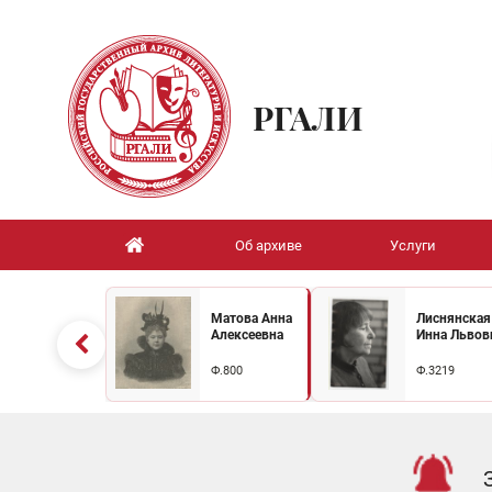
РГАЛИ
Об архиве
Услуги
Матова Анна
Лиснянская
Алексеевна
Инна Львов
Ф.800
Ф.3219