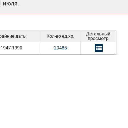
1 июля.
Детальный
райние даты
Кол-во ед.хр.
просмотр
1947-1990
20485