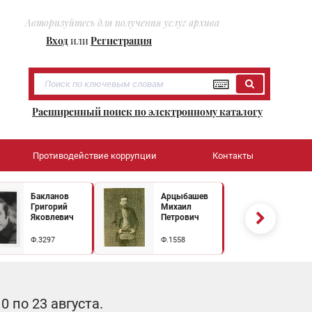
Авторизуйтесь для получения услуг архива
Вход
или
Регистрация
Расширенный поиск по электронному каталогу
Противодействие коррупции
Контакты
Бакланов
Арцыбашев
Григорий
Михаил
Яковлевич
Петрович
Ф.3297
Ф.1558
 по 23 августа.