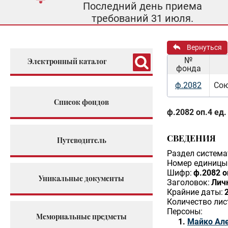
Последний день приема
требований 31 июля.
Вернуться
№
Электронный каталог
фонда
ф.2082
Сою
Список фондов
ф.2082 оп.4 ед.
СВЕДЕНИЯ
Путеводитель
Раздел система
Номер единицы 
Шифр:
ф.2082 о
Уникальные документы
Заголовок:
Лич
Крайние даты:
Количество лис
Персоны:
Мемориальные предметы
Майко Ал