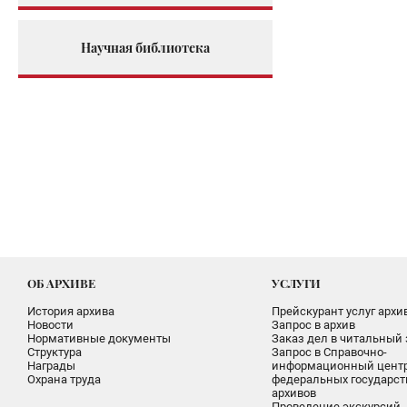
Научная библиотека
ОБ АРХИВЕ
УСЛУГИ
История архива
Прейскурант услуг архи
Новости
Запрос в архив
Нормативные документы
Заказ дел в читальный 
Структура
Запрос в Справочно-
Награды
информационный цент
Охрана труда
федеральных государс
архивов
Проведение экскурсий