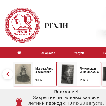
РГАЛИ
Об архиве
Услуги
Н
Матова Анна
Лиснянская
Алексеевна
Инна Львовна
Ф.800
Ф.3219
Внимание!
Закрытие читальных залов в
летний период с 10 по 23 августа.