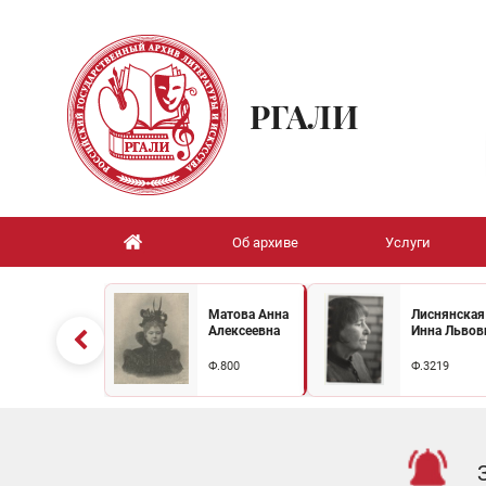
РГАЛИ
Об архиве
Услуги
Матова Анна
Лиснянская
Алексеевна
Инна Львов
Ф.800
Ф.3219