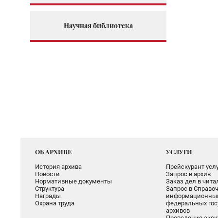
Научная библиотека
ОБ АРХИВЕ
УСЛУГИ
История архива
Прейскурант услу
Новости
Запрос в архив
Нормативные документы
Заказ дел в чит
Структура
Запрос в Справоч
Награды
информационный
Охрана труда
федеральных гос
архивов
Проведение экск