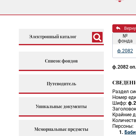
Верну
№
Электронный каталог
фонда
ф.2082
Список фондов
ф.2082 оп.
СВЕДЕН
Путеводитель
Раздел си
Номер еди
Шифр:
ф.2
Уникальные документы
Заголовок
Крайние д
Количеств
Персоны:
Мемориальные предметы
Баби