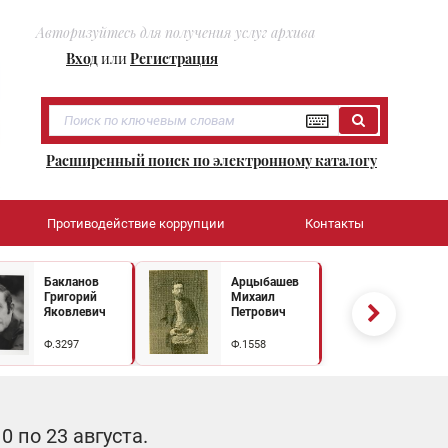
Авторизуйтесь для получения услуг архива
Вход
или
Регистрация
Расширенный поиск по электронному каталогу
Противодействие коррупции
Контакты
Бакланов
Арцыбашев
Григорий
Михаил
Яковлевич
Петрович
Ф.3297
Ф.1558
 по 23 августа.