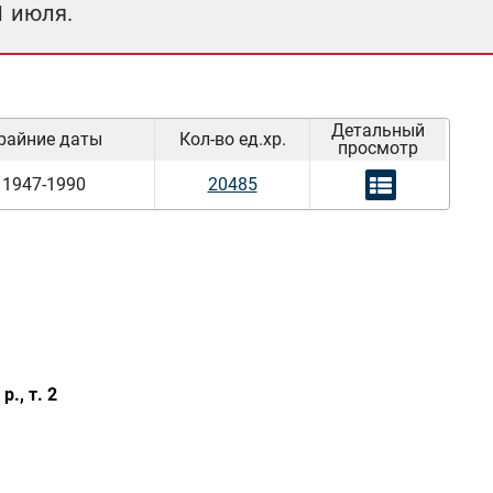
1 июля.
Детальный
райние даты
Кол-во ед.хр.
просмотр
1947-1990
20485
., т. 2