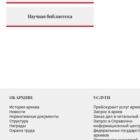
Научная библиотека
ОБ АРХИВЕ
УСЛУГИ
История архива
Прейскурант услуг архи
Новости
Запрос в архив
Нормативные документы
Заказ дел в читальный 
Структура
Запрос в Справочно-
Награды
информационный цент
Охрана труда
федеральных государс
архивов
Проведение экскурсий