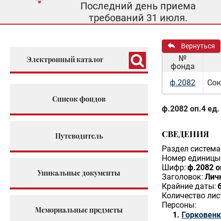
Последний день приема
требований 31 июля.
Вернуться
№
Электронный каталог
фонда
ф.2082
Сою
Список фондов
ф.2082 оп.4 ед.
СВЕДЕНИЯ
Путеводитель
Раздел система
Номер единицы 
Шифр:
ф.2082 о
Уникальные документы
Заголовок:
Личн
Крайние даты:
Количество лис
Персоны:
Мемориальные предметы
Горковенк