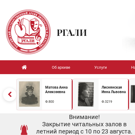
РГАЛИ
Об архиве
Услуги
Н
Матова Анна
Лиснянская
Алексеевна
Инна Львовна
Ф.800
Ф.3219
Внимание!
Закрытие читальных залов в
летний период с 10 по 23 августа.