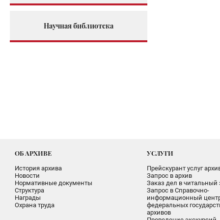
Научная библиотека
ОБ АРХИВЕ
УСЛУГИ
История архива
Прейскурант услуг архи
Новости
Запрос в архив
Нормативные документы
Заказ дел в читальный 
Структура
Запрос в Справочно-
Награды
информационный цент
Охрана труда
федеральных государс
архивов
Проведение экскурсий