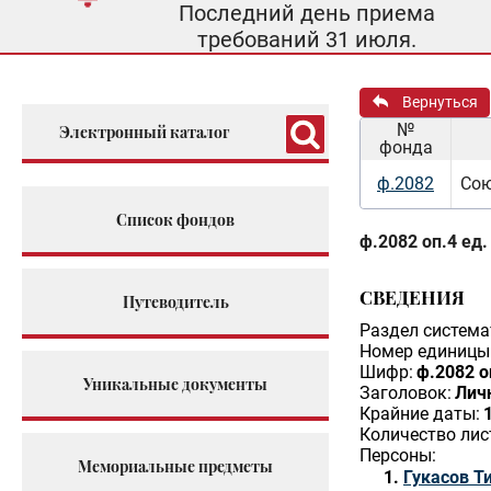
Последний день приема
требований 31 июля.
Вернуться
№
Электронный каталог
фонда
ф.2082
Сою
Список фондов
ф.2082 оп.4 ед.
СВЕДЕНИЯ
Путеводитель
Раздел система
Номер единицы 
Шифр:
ф.2082 о
Уникальные документы
Заголовок:
Личн
Крайние даты:
Количество лис
Персоны:
Мемориальные предметы
Гукасов Т