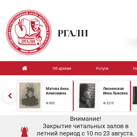
РГАЛИ
Об архиве
Услуги
Н
Матова Анна
Лиснянская
Алексеевна
Инна Львовна
Ф.800
Ф.3219
Внимание!
Закрытие читальных залов в
летний период с 10 по 23 августа.