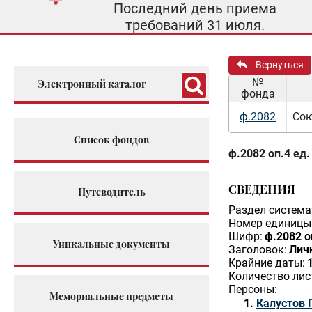
Последний день приема
требований 31 июля.
Вернуться
№
Электронный каталог
фонда
ф.2082
Сою
Список фондов
ф.2082 оп.4 ед.
СВЕДЕНИЯ
Путеводитель
Раздел система
Номер единицы 
Шифр:
ф.2082 о
Уникальные документы
Заголовок:
Личн
Крайние даты:
Количество лис
Персоны:
Мемориальные предметы
Калустов 