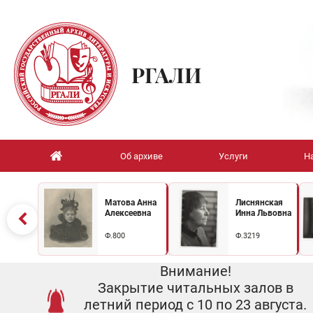
РГАЛИ
Об архиве
Услуги
Н
Матова Анна
Лиснянская
Алексеевна
Инна Львовна
Ф.800
Ф.3219
Внимание!
Закрытие читальных залов в
летний период с 10 по 23 августа.