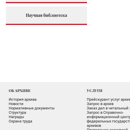
Научная библиотека
ОБ АРХИВЕ
УСЛУГИ
История архива
Прейскурант услуг архи
Новости
Запрос в архив
Нормативные документы
Заказ дел в читальный 
Структура
Запрос в Справочно-
Награды
информационный цент
Охрана труда
федеральных государс
архивов
Проведение экскурсий