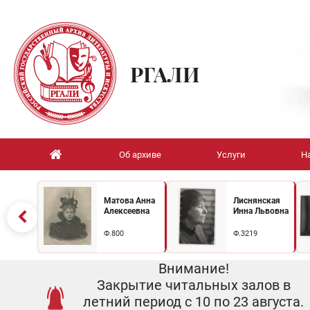
РГАЛИ
Об архиве
Услуги
Н
Матова Анна
Лиснянская
Алексеевна
Инна Львовна
Ф.800
Ф.3219
Внимание!
Закрытие читальных залов в
летний период с 10 по 23 августа.