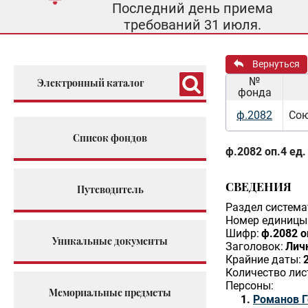
Последний день приема
требований 31 июля.
Вернуться
№
Электронный каталог
фонда
ф.2082
Сою
Список фондов
ф.2082 оп.4 ед.
СВЕДЕНИЯ
Путеводитель
Раздел система
Номер единицы 
Шифр:
ф.2082 о
Уникальные документы
Заголовок:
Личн
Крайние даты:
Количество лис
Персоны:
Мемориальные предметы
Романов Г