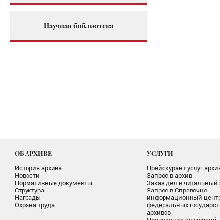
Научная библиотека
ОБ АРХИВЕ
УСЛУГИ
История архива
Прейскурант услуг архи
Новости
Запрос в архив
Нормативные документы
Заказ дел в читальный 
Структура
Запрос в Справочно-
Награды
информационный цент
Охрана труда
федеральных государс
архивов
Проведение экскурсий