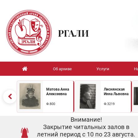
РГАЛИ
Об архиве
Услуги
Н
Матова Анна
Лиснянская
Алексеевна
Инна Львовна
Ф.800
Ф.3219
Внимание!
Закрытие читальных залов в
летний период с 10 по 23 августа.