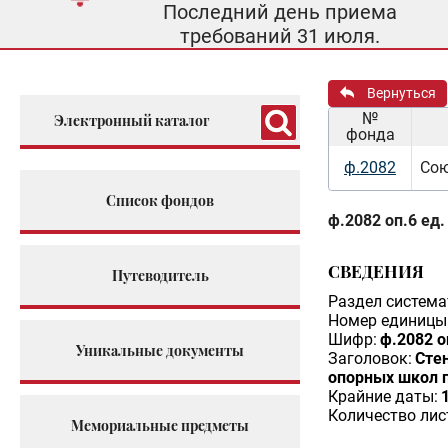
Последний день приема
требований 31 июля.
Вернуться
№
Электронный каталог
фонда
ф.2082
Сою
Список фондов
ф.2082 оп.6 ед.
СВЕДЕНИЯ
Путеводитель
Раздел система
Номер единицы 
Шифр:
ф.2082 о
Уникальные документы
Заголовок:
Сте
опорных школ п
Крайние даты:
Количество лис
Мемориальные предметы