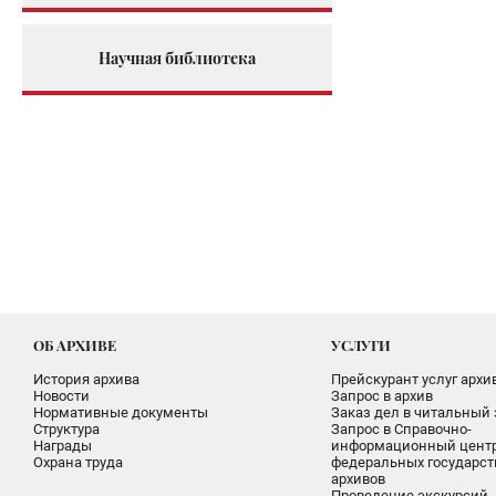
Научная библиотека
ОБ АРХИВЕ
УСЛУГИ
История архива
Прейскурант услуг архи
Новости
Запрос в архив
Нормативные документы
Заказ дел в читальный 
Структура
Запрос в Справочно-
Награды
информационный цент
Охрана труда
федеральных государс
архивов
Проведение экскурсий