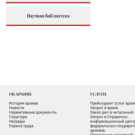
Научная библиотека
ОБ АРХИВЕ
УСЛУГИ
История архива
Прейскурант услуг архи
Новости
Запрос в архив
Нормативные документы
Заказ дел в читальный 
Структура
Запрос в Справочно-
Награды
информационный цент
Охрана труда
федеральных государс
архивов
Проведение экскурсий