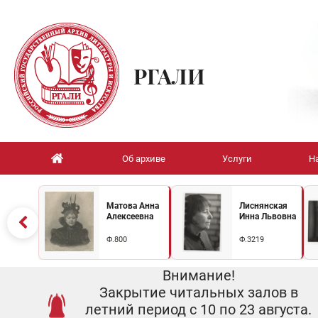
РГАЛИ
Об архиве
Услуги
Н
Матова Анна
Лиснянская
Алексеевна
Инна Львовна
Ф.800
Ф.3219
Внимание!
Закрытие читальных залов в
летний период с 10 по 23 августа.