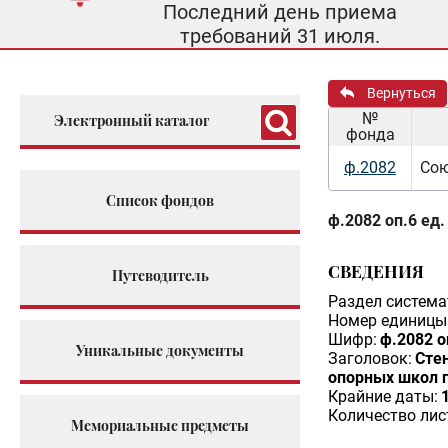
Последний день приема
требований 31 июля.
Вернуться
№
Электронный каталог
фонда
ф.2082
Сою
Список фондов
ф.2082 оп.6 ед.
СВЕДЕНИЯ
Путеводитель
Раздел система
Номер единицы 
Шифр:
ф.2082 о
Уникальные документы
Заголовок:
Сте
опорных школ п
Крайние даты:
Количество лис
Мемориальные предметы