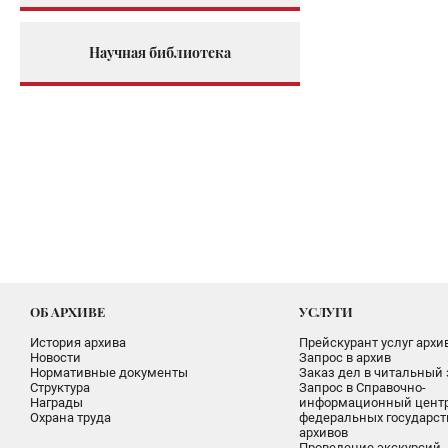
Научная библиотека
ОБ АРХИВЕ
УСЛУГИ
История архива
Прейскурант услуг архи
Новости
Запрос в архив
Нормативные документы
Заказ дел в читальный 
Структура
Запрос в Справочно-
Награды
информационный цент
Охрана труда
федеральных государс
архивов
Проведение экскурсий