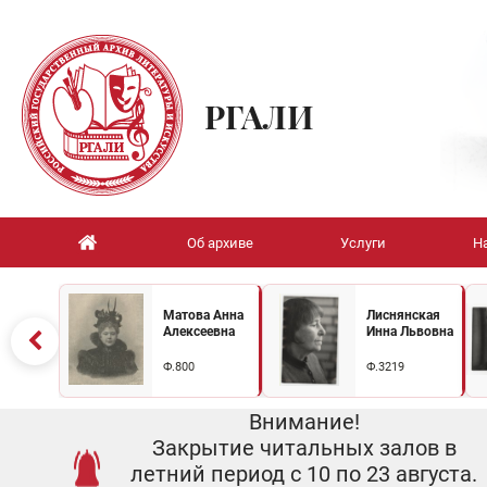
РГАЛИ
Об архиве
Услуги
Н
Матова Анна
Лиснянская
Алексеевна
Инна Львовна
Ф.800
Ф.3219
Внимание!
Закрытие читальных залов в
летний период с 10 по 23 августа.