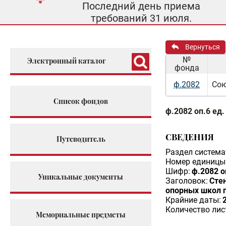
Последний день приема
требований 31 июля.
Вернуться
№
Электронный каталог
фонда
ф.2082
Сою
Список фондов
ф.2082 оп.6 ед.
СВЕДЕНИЯ
Путеводитель
Раздел система
Номер единицы 
Шифр:
ф.2082 о
Уникальные документы
Заголовок:
Сте
опорных школ п
Крайние даты:
Количество лис
Мемориальные предметы