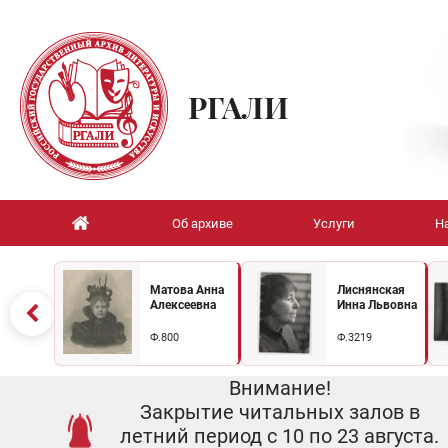
РГАЛИ
Об архиве
Услуги
Н
Матова Анна
Лиснянская
Алексеевна
Инна Львовна
Ф.800
Ф.3219
Внимание!
Закрытие читальных залов в
летний период с 10 по 23 августа.