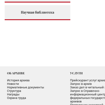
Научная библиотека
ОБ АРХИВЕ
УСЛУГИ
История архива
Прейскурант услуг архи
Новости
Запрос в архив
Нормативные документы
Заказ дел в читальный 
Структура
Запрос в Справочно-
Награды
информационный цент
Охрана труда
федеральных государс
архивов
Проведение экскурсий