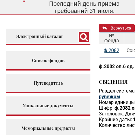
Последний день приема
требований 31 июля.
Вернуться
№
Электронный каталог
фонда
ф.2082
Сою
Список фондов
ф.2082 оп.6 ед.
СВЕДЕНИЯ
Путеводитель
Раздел система
рубежом
Номер единицы 
Уникальные документы
Шифр:
ф.2082 о
Заголовок:
Док
Крайние даты:
Количество лис
Мемориальные предметы