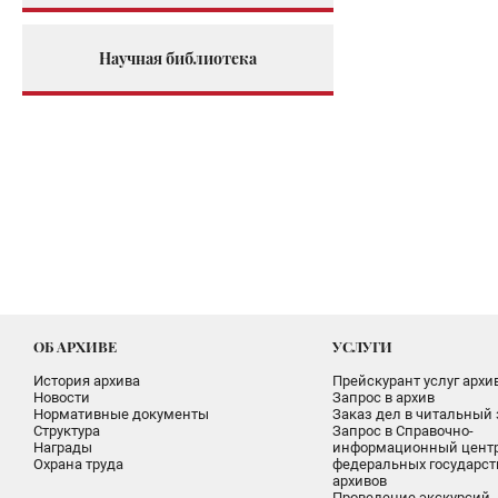
Научная библиотека
ОБ АРХИВЕ
УСЛУГИ
История архива
Прейскурант услуг архи
Новости
Запрос в архив
Нормативные документы
Заказ дел в читальный 
Структура
Запрос в Справочно-
Награды
информационный цент
Охрана труда
федеральных государс
архивов
Проведение экскурсий