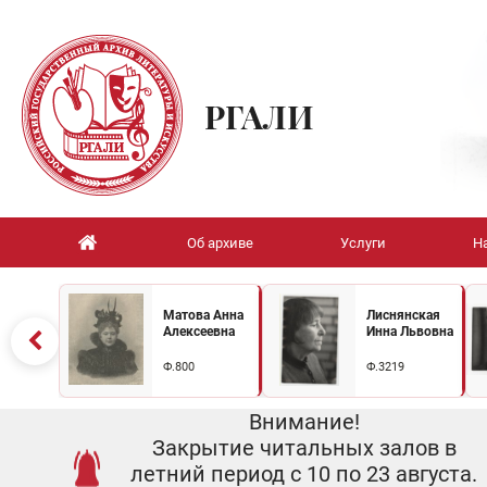
РГАЛИ
Об архиве
Услуги
Н
Матова Анна
Лиснянская
Алексеевна
Инна Львовна
Ф.800
Ф.3219
Внимание!
Закрытие читальных залов в
летний период с 10 по 23 августа.