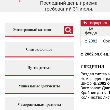
Последний день приема
требований 31 июля.
Вернуться
№
Электронный каталог
фонда
ф.2082
Сою
Список фондов
ф.2082 оп.6 ед.
СВЕДЕНИЯ
Путеводитель
Раздел система
Номер единицы 
Шифр:
ф.2082 о
Уникальные документы
Заголовок:
Док
Крайние даты:
Количество лис
Мемориальные предметы