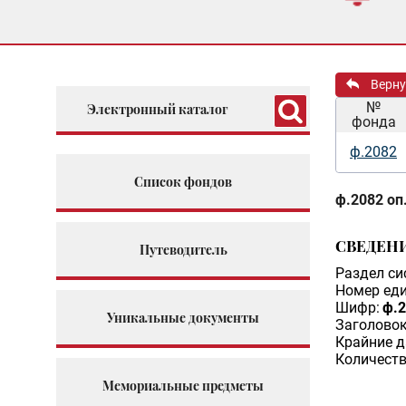
Верну
№
Электронный каталог
фонда
ф.2082
Список фондов
ф.2082 оп.
СВЕДЕН
Путеводитель
Раздел си
Номер еди
Шифр:
ф.2
Уникальные документы
Заголовок
Крайние д
Количеств
Мемориальные предметы