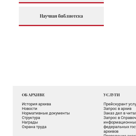
Научная библиотека
ОБ АРХИВЕ
УСЛУГИ
История архива
Прейскурант услу
Новости
Запрос в архив
Нормативные документы
Заказ дел в чит
Структура
Запрос в Справоч
Награды
информационный
Охрана труда
федеральных гос
архивов
Проведение экск