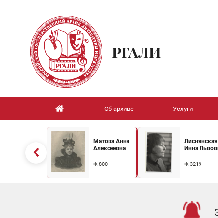
РГАЛИ
Об архиве
Услуги
Матова Анна
Лиснянская
Алексеевна
Инна Львов
Ф.800
Ф.3219