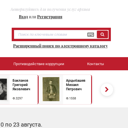
Авторизуйтесь для получения услуг архива
Вход
или
Регистрация
Расширенный поиск по электронному каталогу
Противодействие коррупции
Контакты
Бакланов
Арцыбашев
Григорий
Михаил
Яковлевич
Петрович
Ф.3297
Ф.1558
 по 23 августа.