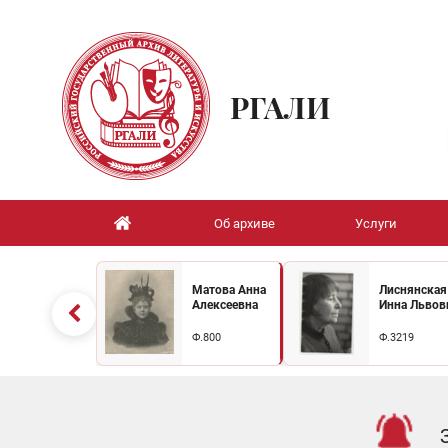
РГАЛИ
Об архиве
Услуги
Матова Анна
Лиснянская
Алексеевна
Инна Львов
Ф.800
Ф.3219