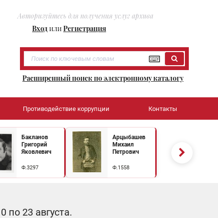
Авторизуйтесь для получения услуг архива
Вход
или
Регистрация
Расширенный поиск по электронному каталогу
Противодействие коррупции
Контакты
Бакланов
Арцыбашев
Григорий
Михаил
Яковлевич
Петрович
Ф.3297
Ф.1558
 по 23 августа.