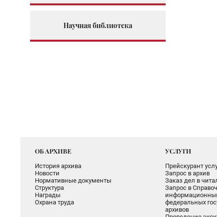
Научная библиотека
ОБ АРХИВЕ
УСЛУГИ
История архива
Прейскурант услу
Новости
Запрос в архив
Нормативные документы
Заказ дел в чит
Структура
Запрос в Справоч
Награды
информационный
Охрана труда
федеральных гос
архивов
Проведение экск