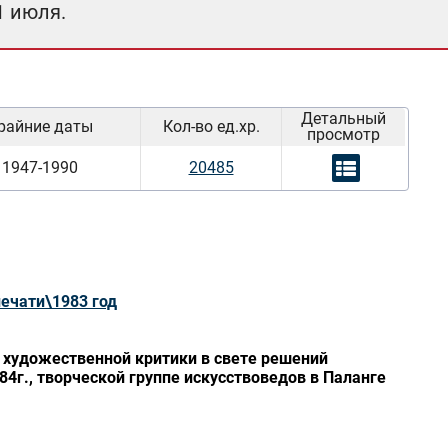
1 июля.
Детальный
райние даты
Кол-во ед.хр.
просмотр
1947-1990
20485
печати\1983 год
 художественной критики в свете решений
84г., творческой группе искусствоведов в Паланге