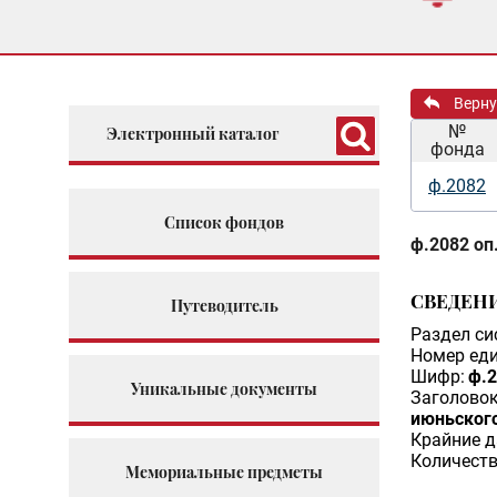
Верну
№
Электронный каталог
фонда
ф.2082
Список фондов
ф.2082 оп.
СВЕДЕН
Путеводитель
Раздел си
Номер еди
Шифр:
ф.2
Уникальные документы
Заголовок
июньского
Крайние д
Количеств
Мемориальные предметы