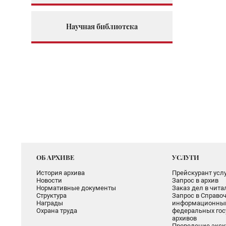
Научная библиотека
ОБ АРХИВЕ
УСЛУГИ
История архива
Прейскурант услу
Новости
Запрос в архив
Нормативные документы
Заказ дел в чит
Структура
Запрос в Справоч
Награды
информационный
Охрана труда
федеральных гос
архивов
Проведение экск