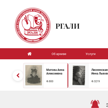
РГАЛИ
Об архиве
Услуги
Матова Анна
Лиснянская
Алексеевна
Инна Львов
Ф.800
Ф.3219