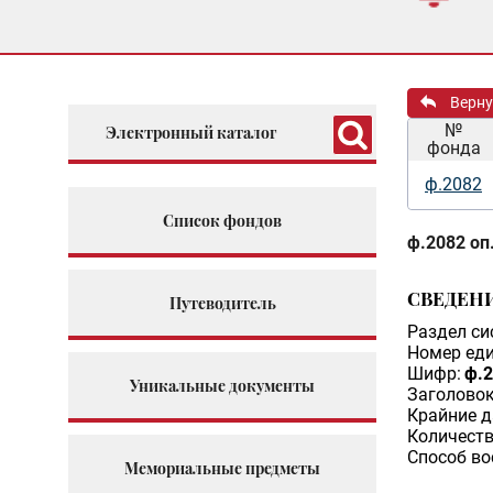
Верну
№
Электронный каталог
фонда
ф.2082
Список фондов
ф.2082 оп.
СВЕДЕН
Путеводитель
Раздел си
Номер еди
Шифр:
ф.2
Уникальные документы
Заголовок
Крайние д
Количеств
Способ во
Мемориальные предметы