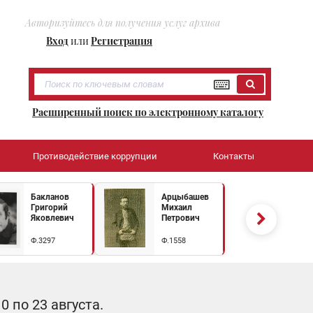
Авторизуйтесь для получения услуг архива
Вход
или
Регистрация
Расширенный поиск по электронному каталогу
Противодействие коррупции
Контакты
Бакланов
Арцыбашев
Григорий
Михаил
Яковлевич
Петрович
Ф.3297
Ф.1558
 по 23 августа.