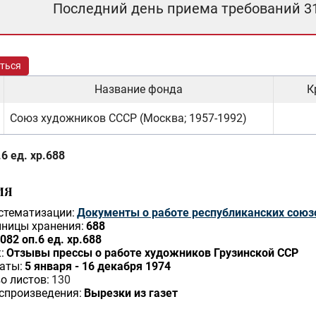
Последний день приема требований 3
ться
Название фонда
К
Союз художников СССР (Москва; 1957-1992)
6 ед. хр.688
ИЯ
стематизации:
Документы о работе республиканских союз
ницы хранения:
688
082 оп.6 ед. хр.688
:
Отзывы прессы о работе художников Грузинской ССР
аты:
5 января - 16 декабря 1974
о листов:
130
спроизведения:
Вырезки из газет