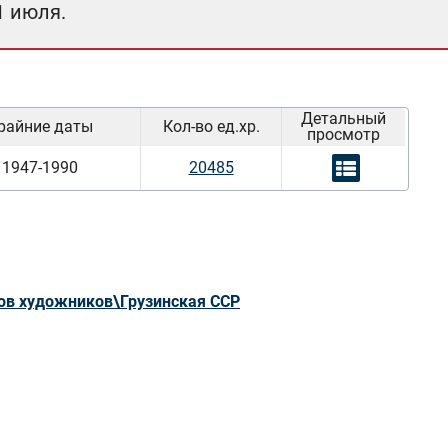
1 июля.
Детальный
райние даты
Кол-во ед.хр.
просмотр
1947-1990
20485
ов художников\Грузинская ССР