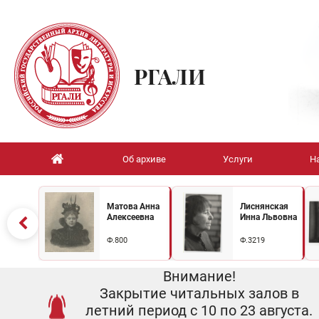
РГАЛИ
Об архиве
Услуги
Н
Матова Анна
Лиснянская
Алексеевна
Инна Львовна
Ф.800
Ф.3219
Внимание!
Закрытие читальных залов в
летний период с 10 по 23 августа.