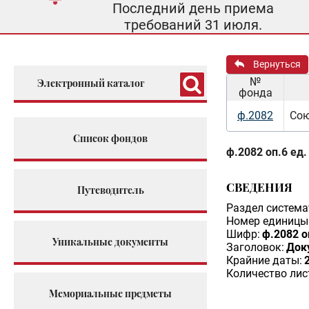
Последний день приема
требований 31 июля.
Вернуться
№
Электронный каталог
фонда
ф.2082
Сою
Список фондов
ф.2082 оп.6 ед.
СВЕДЕНИЯ
Путеводитель
Раздел система
Номер единицы 
Шифр:
ф.2082 о
Уникальные документы
Заголовок:
Док
Крайние даты:
Количество лис
Мемориальные предметы