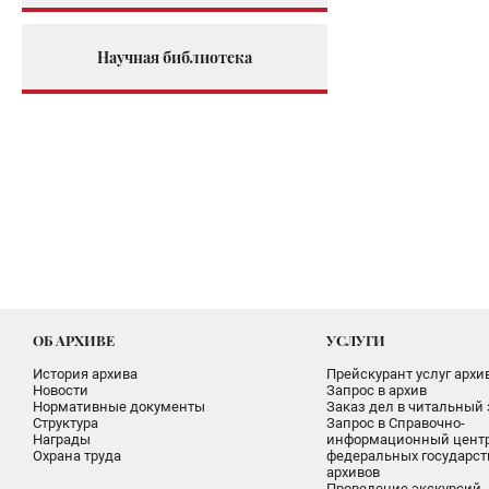
Научная библиотека
ОБ АРХИВЕ
УСЛУГИ
История архива
Прейскурант услуг архи
Новости
Запрос в архив
Нормативные документы
Заказ дел в читальный 
Структура
Запрос в Справочно-
Награды
информационный цент
Охрана труда
федеральных государс
архивов
Проведение экскурсий