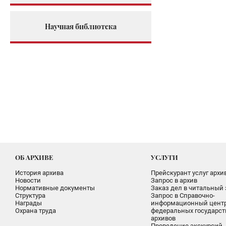
Научная библиотека
ОБ АРХИВЕ
УСЛУГИ
История архива
Прейскурант услуг архи
Новости
Запрос в архив
Нормативные документы
Заказ дел в читальный 
Структура
Запрос в Справочно-
Награды
информационный цент
Охрана труда
федеральных государс
архивов
Проведение экскурсий