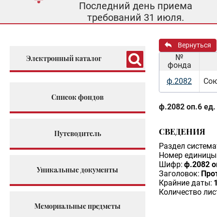
Последний день приема
требований 31 июля.
Вернуться
№
Электронный каталог
фонда
ф.2082
Сою
Список фондов
ф.2082 оп.6 ед.
СВЕДЕНИЯ
Путеводитель
Раздел система
Номер единицы 
Шифр:
ф.2082 о
Уникальные документы
Заголовок:
Про
Крайние даты:
Количество лис
Мемориальные предметы