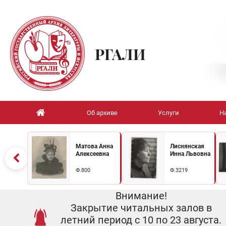
РГАЛИ
Об архиве
Услуги
Н
Матова Анна
Лиснянская
Алексеевна
Инна Львовна
Ф.800
Ф.3219
Внимание!
Закрытие читальных залов в
летний период с 10 по 23 августа.