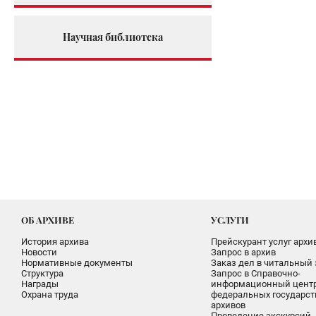
Научная библиотека
ОБ АРХИВЕ
УСЛУГИ
История архива
Прейскурант услуг архи
Новости
Запрос в архив
Нормативные документы
Заказ дел в читальный 
Структура
Запрос в Справочно-
Награды
информационный цент
Охрана труда
федеральных государс
архивов
Проведение экскурсий