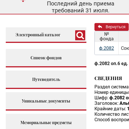
Последний день приема
требований 31 июля.
Вернуться
№
Электронный каталог
фонда
ф.2082
Сою
Список фондов
ф.2082 оп.6 ед.
СВЕДЕНИЯ
Путеводитель
Раздел система
Номер единицы 
Шифр:
ф.2082 о
Уникальные документы
Заголовок:
Аль
Крайние даты:
Количество лис
Способ воспрои
Мемориальные предметы