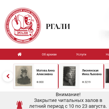
РГАЛИ
Об архиве
Услуги
Н
Матова Анна
Лиснянская
Алексеевна
Инна Львовна
Ф.800
Ф.3219
Внимание!
Закрытие читальных залов в
летний период с 10 по 23 августа.