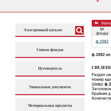
Верну
№
Электронный каталог
фонда
ф.2082
Список фондов
ф.2082 оп.
СВЕДЕН
Путеводитель
Раздел си
Номер еди
Шифр:
ф.2
Уникальные документы
Заголовок
Крайние д
Количеств
Мемориальные предметы