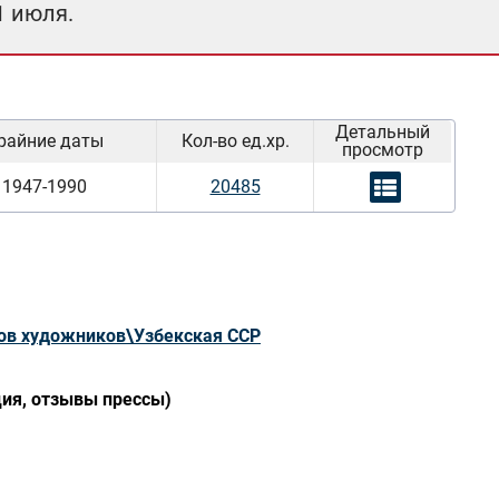
1 июля.
Детальный
райние даты
Кол-во ед.хр.
просмотр
1947-1990
20485
ов художников\Узбекская ССР
ция, отзывы прессы)