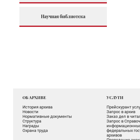
Научная библиотека
ОБ АРХИВЕ
УСЛУГИ
История архива
Прейскурант услу
Новости
Запрос в архив
Нормативные документы
Заказ дел в чит
Структура
Запрос в Справоч
Награды
информационный
Охрана труда
федеральных гос
архивов
Проведение экск