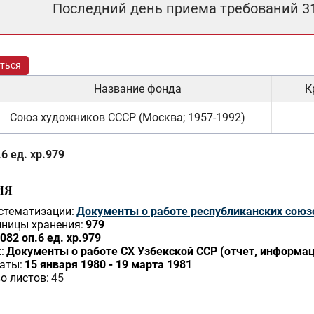
Последний день приема требований 3
ться
Название фонда
К
Союз художников СССР (Москва; 1957-1992)
6 ед. хр.979
ИЯ
стематизации:
Документы о работе республиканских союз
ницы хранения:
979
082 оп.6 ед. хр.979
:
Документы о работе СХ Узбекской ССР (отчет, информа
аты:
15 января 1980 - 19 марта 1981
о листов:
45