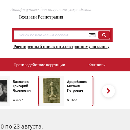
Авторизуйтесь для получения услуг архива
Вход
или
Регистрация
Расширенный поиск по электронному каталогу
Противодействие коррупции
Контакты
Бакланов
Арцыбашев
Григорий
Михаил
Яковлевич
Петрович
Ф.3297
Ф.1558
 по 23 августа.