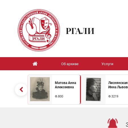
РГАЛИ
Об архиве
Услуги
Матова Анна
Лиснянская
Алексеевна
Инна Львов
Ф.800
Ф.3219