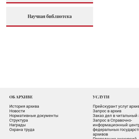
Научная библиотека
ОБ АРХИВЕ
УСЛУГИ
История архива
Прейскурант услуг архи
Новости
Запрос в архив
Нормативные документы
Заказ дел в читальный 
Структура
Запрос в Справочно-
Награды
информационный цент
Охрана труда
федеральных государс
архивов
Проведение экскурсий