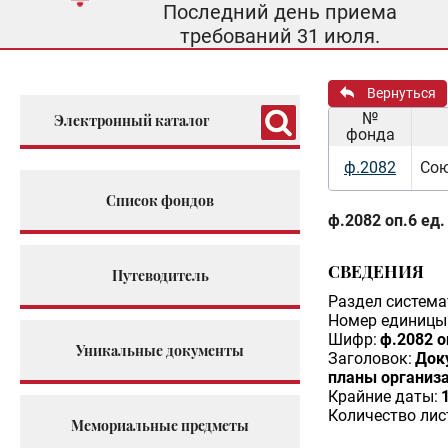
Последний день приема
требований 31 июля.
Вернуться
№
Электронный каталог
фонда
ф.2082
Сою
Список фондов
ф.2082 оп.6 ед.
СВЕДЕНИЯ
Путеводитель
Раздел система
Номер единицы 
Шифр:
ф.2082 о
Уникальные документы
Заголовок:
Док
планы организа
Крайние даты:
Количество лис
Мемориальные предметы