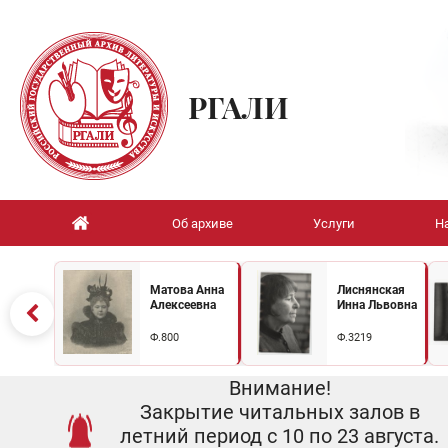
РГАЛИ
Об архиве
Услуги
Н
Матова Анна
Лиснянская
Алексеевна
Инна Львовна
Ф.800
Ф.3219
Внимание!
Закрытие читальных залов в
летний период с 10 по 23 августа.