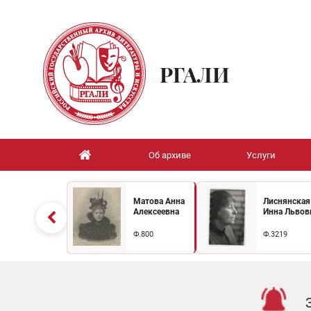
РГАЛИ
Об архиве
Услуги
Матова Анна
Лиснянская
Алексеевна
Инна Львов
Ф.800
Ф.3219