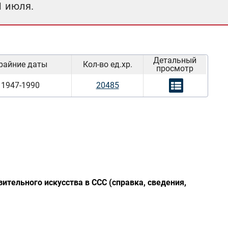
1 июля.
Детальный
райние даты
Кол-во ед.хр.
просмотр
1947-1990
20485
тельного искусства в ССС (справка, сведения,