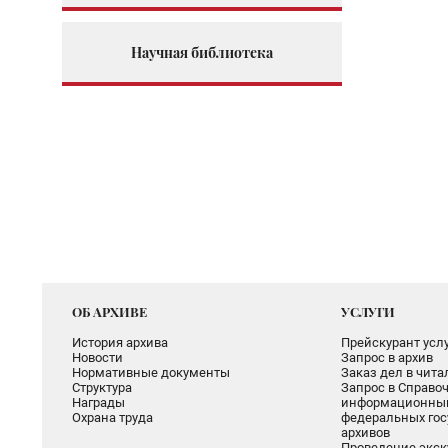
Научная библиотека
ОБ АРХИВЕ
УСЛУГИ
История архива
Прейскурант услу
Новости
Запрос в архив
Нормативные документы
Заказ дел в чит
Структура
Запрос в Справоч
Награды
информационный
Охрана труда
федеральных гос
архивов
Проведение экск