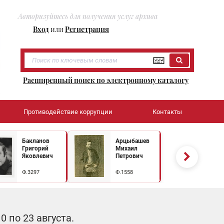
Авторизуйтесь для получения услуг архива
Вход
или
Регистрация
Расширенный поиск по электронному каталогу
Противодействие коррупции
Контакты
Бакланов
Арцыбашев
Григорий
Михаил
Яковлевич
Петрович
Ф.3297
Ф.1558
 по 23 августа.