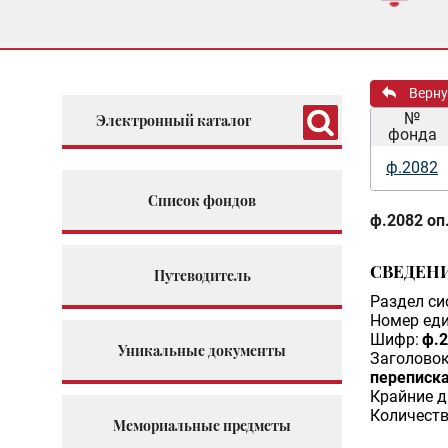
Верну
№
Электронный каталог
фонда
ф.2082
Список фондов
ф.2082 оп.
СВЕДЕН
Путеводитель
Раздел си
Номер еди
Шифр:
ф.2
Уникальные документы
Заголовок
переписка
Крайние д
Количеств
Мемориальные предметы