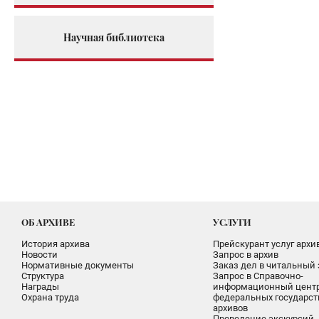
Научная библиотека
ОБ АРХИВЕ
УСЛУГИ
История архива
Прейскурант услуг архи
Новости
Запрос в архив
Нормативные документы
Заказ дел в читальный 
Структура
Запрос в Справочно-
Награды
информационный цент
Охрана труда
федеральных государс
архивов
Проведение экскурсий