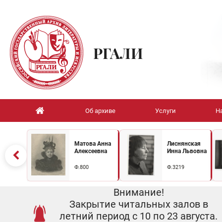
РГАЛИ
Об архиве
Услуги
Н
Матова Анна
Лиснянская
Алексеевна
Инна Львовна
Ф.800
Ф.3219
Внимание!
Закрытие читальных залов в
летний период с 10 по 23 августа.