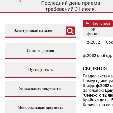
Последний день приема
требований 31 июля.
Вернуться
№
Электронный каталог
фонда
ф.2082
Сою
Список фондов
ф.2082 оп.6 ед.
СВЕДЕНИЯ
Путеводитель
Раздел система
Номер единицы 
Шифр:
ф.2082 о
Уникальные документы
Заголовок:
Док
"Сенеж" с 12 ян
Крайние даты:
Количество лис
Мемориальные предметы