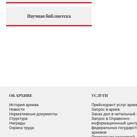
Научная библиотека
ОБ АРХИВЕ
УСЛУГИ
История архива
Прейскурант услуг архи
Новости
Запрос в архив
Нормативные документы
Заказ дел в читальный 
Структура
Запрос в Справочно-
Награды
информационный цент
Охрана труда
федеральных государс
архивов
Проведение экскурсий