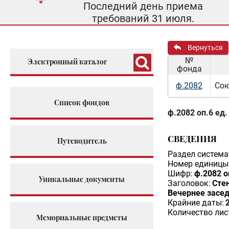
Последний день приема
требований 31 июля.
Вернуться
№
Электронный каталог
фонда
ф.2082
Сою
Список фондов
ф.2082 оп.6 ед.
СВЕДЕНИЯ
Путеводитель
Раздел система
Номер единицы 
Шифр:
ф.2082 о
Уникальные документы
Заголовок:
Сте
Вечернее засед
Крайние даты:
Количество лис
Мемориальные предметы