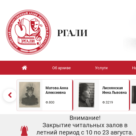
РГАЛИ
Об архиве
Услуги
Н
Матова Анна
Лиснянская
Алексеевна
Инна Львовна
Ф.800
Ф.3219
Внимание!
Закрытие читальных залов в
летний период с 10 по 23 августа.