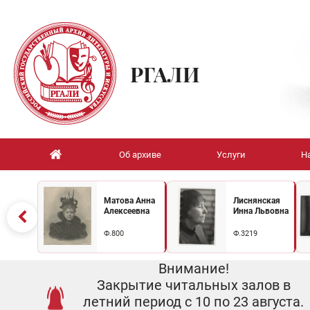
РГАЛИ
Об архиве
Услуги
Н
Матова Анна
Лиснянская
Алексеевна
Инна Львовна
Ф.800
Ф.3219
Внимание!
Закрытие читальных залов в
летний период с 10 по 23 августа.