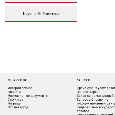
Научная библиотека
ОБ АРХИВЕ
УСЛУГИ
История архива
Прейскурант услуг архи
Новости
Запрос в архив
Нормативные документы
Заказ дел в читальный 
Структура
Запрос в Справочно-
Награды
информационный цент
Охрана труда
федеральных государс
архивов
Проведение экскурсий