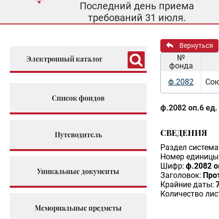
Последний день приема
требований 31 июля.
Вернуться
№
Электронный каталог
фонда
ф.2082
Сою
Список фондов
ф.2082 оп.6 ед.
СВЕДЕНИЯ
Путеводитель
Раздел система
Номер единицы 
Шифр:
ф.2082 о
Уникальные документы
Заголовок:
Про
Крайние даты:
Количество лис
Мемориальные предметы