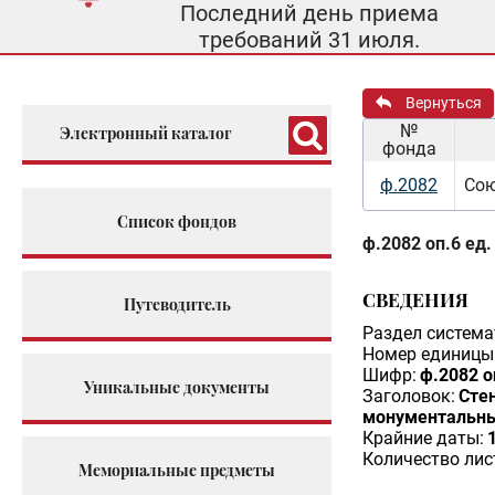
Последний день приема
требований 31 июля.
Вернуться
№
Электронный каталог
фонда
ф.2082
Сою
Список фондов
ф.2082 оп.6 ед.
СВЕДЕНИЯ
Путеводитель
Раздел система
Номер единицы 
Шифр:
ф.2082 о
Уникальные документы
Заголовок:
Сте
монументальных
Крайние даты:
Количество лис
Мемориальные предметы