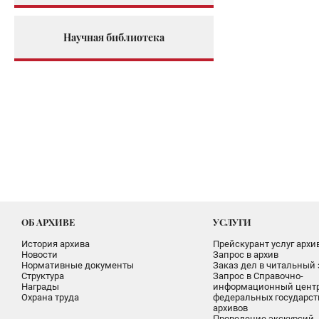
Научная библиотека
ОБ АРХИВЕ
УСЛУГИ
История архива
Прейскурант услуг архи
Новости
Запрос в архив
Нормативные документы
Заказ дел в читальный 
Структура
Запрос в Справочно-
Награды
информационный цент
Охрана труда
федеральных государс
архивов
Проведение экскурсий