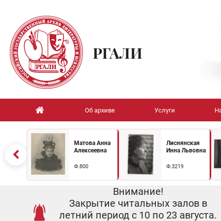
РГАЛИ
Об архиве
Услуги
Н
Матова Анна
Лиснянская
Алексеевна
Инна Львовна
Ф.800
Ф.3219
Внимание!
Закрытие читальных залов в
летний период с 10 по 23 августа.