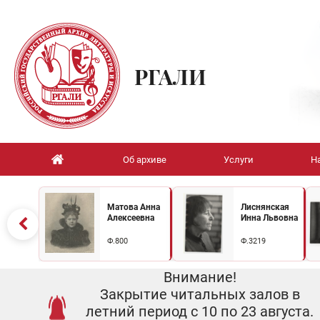
РГАЛИ
Об архиве
Услуги
Н
Матова Анна
Лиснянская
Алексеевна
Инна Львовна
Ф.800
Ф.3219
Внимание!
Закрытие читальных залов в
летний период с 10 по 23 августа.