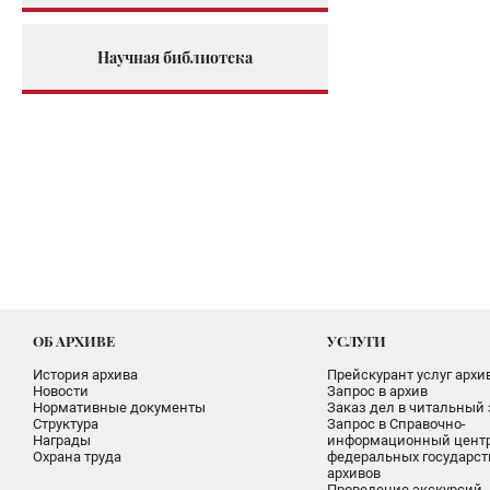
Научная библиотека
ОБ АРХИВЕ
УСЛУГИ
История архива
Прейскурант услуг архи
Новости
Запрос в архив
Нормативные документы
Заказ дел в читальный 
Структура
Запрос в Справочно-
Награды
информационный цент
Охрана труда
федеральных государс
архивов
Проведение экскурсий