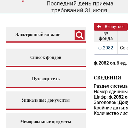
Последний день приема
требований 31 июля.
Вернуться
№
Электронный каталог
фонда
ф.2082
Сою
Список фондов
ф.2082 оп.6 ед.
СВЕДЕНИЯ
Путеводитель
Раздел система
Номер единицы 
Шифр:
ф.2082 о
Уникальные документы
Заголовок:
Док
Крайние даты:
Количество лис
Мемориальные предметы