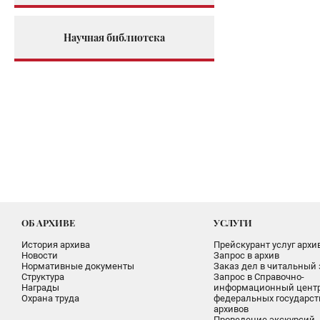
Научная библиотека
ОБ АРХИВЕ
УСЛУГИ
История архива
Прейскурант услуг архи
Новости
Запрос в архив
Нормативные документы
Заказ дел в читальный 
Структура
Запрос в Справочно-
Награды
информационный цент
Охрана труда
федеральных государс
архивов
Проведение экскурсий