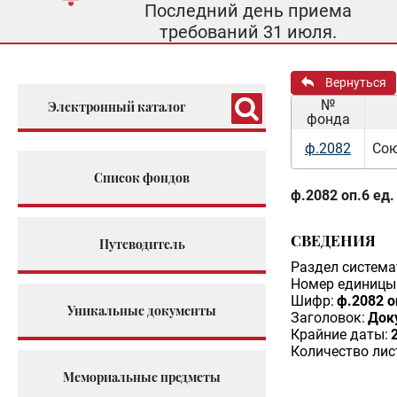
Последний день приема
требований 31 июля.
Вернуться
№
Электронный каталог
фонда
ф.2082
Сою
Список фондов
ф.2082 оп.6 ед.
СВЕДЕНИЯ
Путеводитель
Раздел система
Номер единицы 
Шифр:
ф.2082 о
Уникальные документы
Заголовок:
Доку
Крайние даты:
Количество лис
Мемориальные предметы