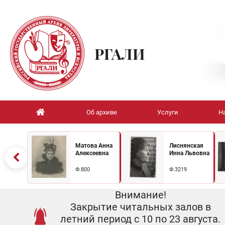
РГАЛИ
Об архиве
Услуги
Н
Матова Анна
Лиснянская
Алексеевна
Инна Львовна
Ф.800
Ф.3219
Внимание!
Закрытие читальных залов в
летний период с 10 по 23 августа.