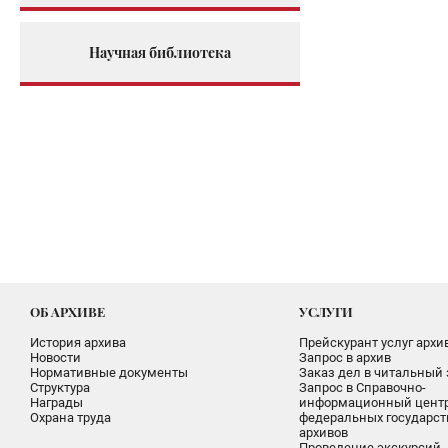
Научная библиотека
ОБ АРХИВЕ
УСЛУГИ
История архива
Прейскурант услуг архи
Новости
Запрос в архив
Нормативные документы
Заказ дел в читальный 
Структура
Запрос в Справочно-
Награды
информационный цент
Охрана труда
федеральных государс
архивов
Проведение экскурсий