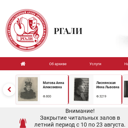
РГАЛИ
Об архиве
Услуги
Н
Матова Анна
Лиснянская
Алексеевна
Инна Львовна
Ф.800
Ф.3219
Внимание!
Закрытие читальных залов в
летний период с 10 по 23 августа.