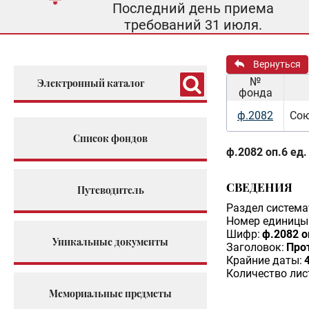
Последний день приема
требований 31 июля.
Вернуться
№
Электронный каталог
фонда
ф.2082
Сою
Список фондов
ф.2082 оп.6 ед.
СВЕДЕНИЯ
Путеводитель
Раздел система
Номер единицы 
Шифр:
ф.2082 о
Уникальные документы
Заголовок:
Про
Крайние даты:
Количество лис
Мемориальные предметы