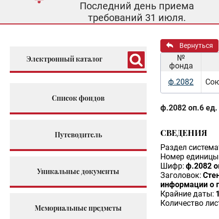
Последний день приема
требований 31 июля.
Вернуться
№
Электронный каталог
фонда
ф.2082
Сою
Список фондов
ф.2082 оп.6 ед.
СВЕДЕНИЯ
Путеводитель
Раздел система
Номер единицы 
Шифр:
ф.2082 о
Уникальные документы
Заголовок:
Стен
информации о п
Крайние даты:
Количество лис
Мемориальные предметы