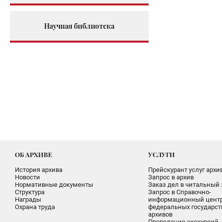
Научная библиотека
ОБ АРХИВЕ
УСЛУГИ
История архива
Прейскурант услуг архи
Новости
Запрос в архив
Нормативные документы
Заказ дел в читальный 
Структура
Запрос в Справочно-
Награды
информационный цент
Охрана труда
федеральных государс
архивов
Проведение экскурсий