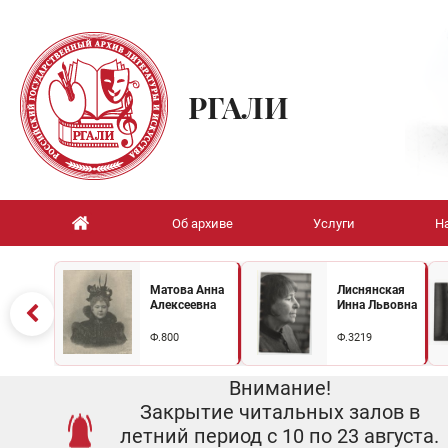
РГАЛИ
Об архиве
Услуги
Н
Матова Анна
Лиснянская
Алексеевна
Инна Львовна
Ф.800
Ф.3219
Внимание!
Закрытие читальных залов в
летний период с 10 по 23 августа.