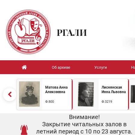
РГАЛИ
Об архиве
Услуги
Н
Матова Анна
Лиснянская
Алексеевна
Инна Львовна
Ф.800
Ф.3219
Внимание!
Закрытие читальных залов в
летний период с 10 по 23 августа.