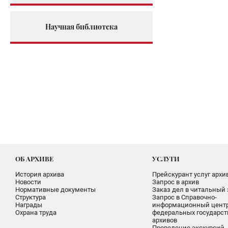
Научная библиотека
ОБ АРХИВЕ
УСЛУГИ
История архива
Прейскурант услуг архи
Новости
Запрос в архив
Нормативные документы
Заказ дел в читальный 
Структура
Запрос в Справочно-
Награды
информационный цент
Охрана труда
федеральных государс
архивов
Проведение экскурсий