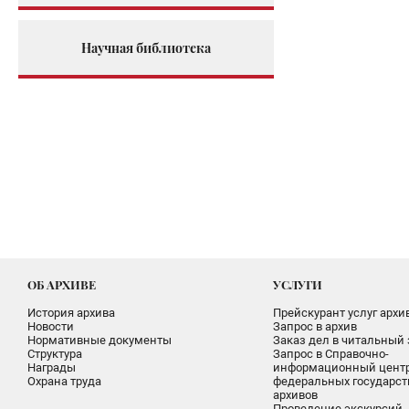
Научная библиотека
ОБ АРХИВЕ
УСЛУГИ
История архива
Прейскурант услуг архи
Новости
Запрос в архив
Нормативные документы
Заказ дел в читальный 
Структура
Запрос в Справочно-
Награды
информационный цент
Охрана труда
федеральных государс
архивов
Проведение экскурсий