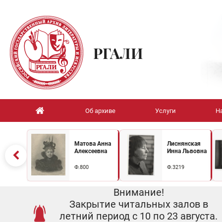
РГАЛИ
Об архиве
Услуги
Н
Матова Анна
Лиснянская
Алексеевна
Инна Львовна
Ф.800
Ф.3219
Внимание!
Закрытие читальных залов в
летний период с 10 по 23 августа.