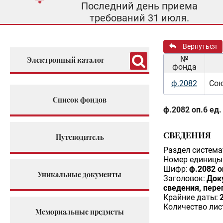
Последний день приема
требований 31 июля.
Вернуться
№
Электронный каталог
фонда
ф.2082
Сою
Список фондов
ф.2082 оп.6 ед.
СВЕДЕНИЯ
Путеводитель
Раздел система
Номер единицы 
Шифр:
ф.2082 о
Уникальные документы
Заголовок:
Док
сведения, пере
Крайние даты:
Количество лис
Мемориальные предметы