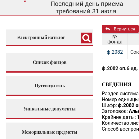
Последний день приема
требований 31 июля.
Вернуться
№
Электронный каталог
фонда
ф.2082
Сою
Список фондов
ф.2082 оп.6 ед.
СВЕДЕНИЯ
Путеводитель
Раздел система
Номер единицы 
Шифр:
ф.2082 о
Уникальные документы
Заголовок:
Аль
Крайние даты:
Количество лис
Способ воспрои
Мемориальные предметы