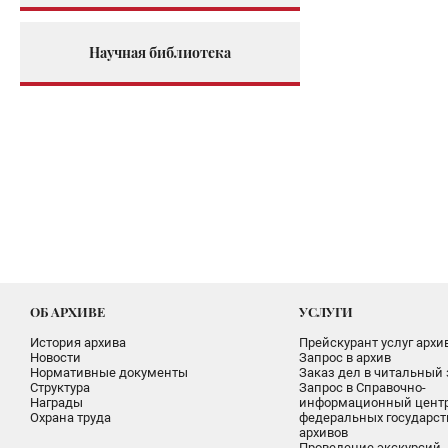
Научная библиотека
ОБ АРХИВЕ
УСЛУГИ
История архива
Прейскурант услуг архи
Новости
Запрос в архив
Нормативные документы
Заказ дел в читальный 
Структура
Запрос в Справочно-
Награды
информационный цент
Охрана труда
федеральных государс
архивов
Проведение экскурсий