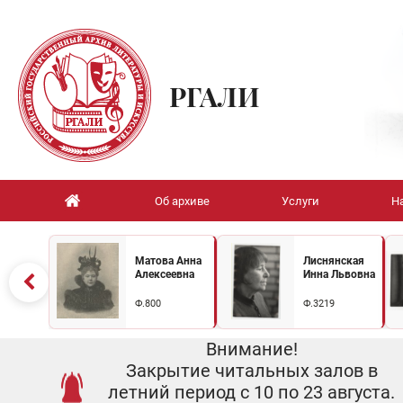
РГАЛИ
Об архиве
Услуги
Н
Матова Анна
Лиснянская
Алексеевна
Инна Львовна
Ф.800
Ф.3219
Внимание!
Закрытие читальных залов в
летний период с 10 по 23 августа.