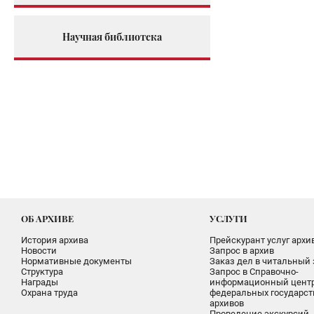
Научная библиотека
ОБ АРХИВЕ
УСЛУГИ
История архива
Прейскурант услуг архи
Новости
Запрос в архив
Нормативные документы
Заказ дел в читальный 
Структура
Запрос в Справочно-
Награды
информационный цент
Охрана труда
федеральных государс
архивов
Проведение экскурсий