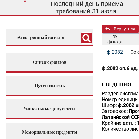
Последний день приема
требований 31 июля.
Вернуться
№
Электронный каталог
фонда
ф.2082
Сою
Список фондов
ф.2082 оп.6 ед.
СВЕДЕНИЯ
Путеводитель
Раздел система
Номер единицы 
Шифр:
ф.2082 о
Уникальные документы
Заголовок:
Про
Латвийской СС
Крайние даты:
Количество лис
Мемориальные предметы