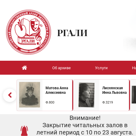
РГАЛИ
Об архиве
Услуги
Н
Матова Анна
Лиснянская
Алексеевна
Инна Львовна
Ф.800
Ф.3219
Внимание!
Закрытие читальных залов в
летний период с 10 по 23 августа.