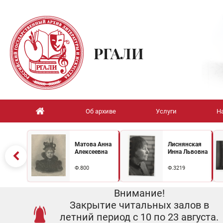
РГАЛИ
Об архиве
Услуги
Н
Матова Анна
Лиснянская
Алексеевна
Инна Львовна
Ф.800
Ф.3219
Внимание!
Закрытие читальных залов в
летний период с 10 по 23 августа.