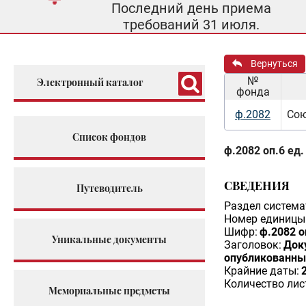
Последний день приема
требований 31 июля.
Вернуться
№
Электронный каталог
фонда
ф.2082
Сою
Список фондов
ф.2082 оп.6 ед.
СВЕДЕНИЯ
Путеводитель
Раздел система
Номер единицы 
Шифр:
ф.2082 о
Уникальные документы
Заголовок:
Док
опубликованные
Крайние даты:
Количество лис
Мемориальные предметы