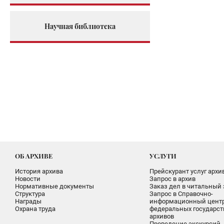
Научная библиотека
ОБ АРХИВЕ
УСЛУГИ
История архива
Прейскурант услуг архи
Новости
Запрос в архив
Нормативные документы
Заказ дел в читальный 
Структура
Запрос в Справочно-
Награды
информационный цент
Охрана труда
федеральных государс
архивов
Проведение экскурсий