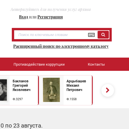
Авторизуйтесь для получения услуг архива
Вход
или
Регистрация
Расширенный поиск по электронному каталогу
Противодействие коррупции
Контакты
Бакланов
Арцыбашев
Григорий
Михаил
Яковлевич
Петрович
Ф.3297
Ф.1558
 по 23 августа.