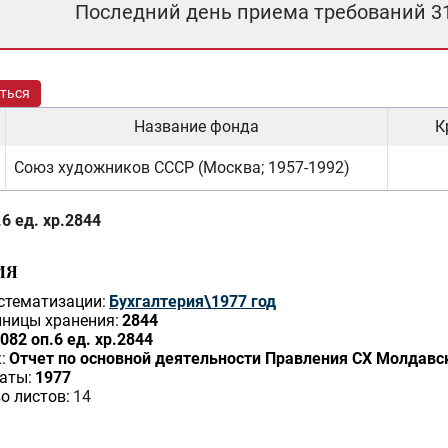
Последний день приема требований 3
ться
Название фонда
К
Союз художников СССР (Москва; 1957-1992)
6 ед. хр.2844
ИЯ
стематизации:
Бухгалтерия\1977 год
ницы хранения:
2844
082 оп.6 ед. хр.2844
:
Отчет по основной деятельности Правления СХ Молдавск
аты:
1977
о листов:
14