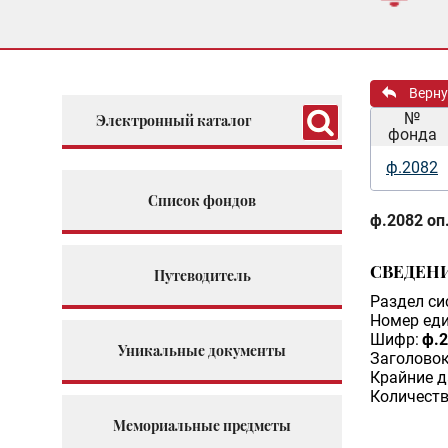
Верну
№
Электронный каталог
фонда
ф.2082
Список фондов
ф.2082 оп.
СВЕДЕН
Путеводитель
Раздел си
Номер еди
Шифр:
ф.2
Уникальные документы
Заголовок
Крайние д
Количеств
Мемориальные предметы