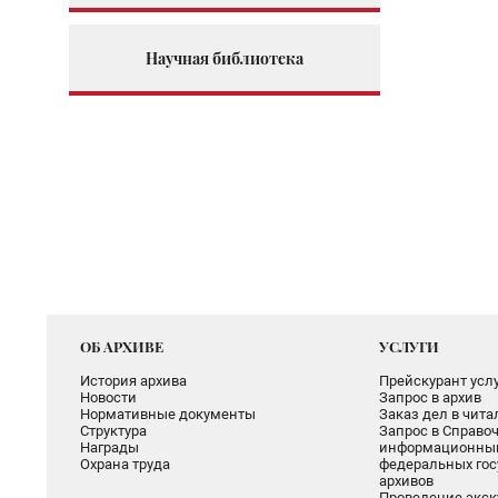
Научная библиотека
ОБ АРХИВЕ
УСЛУГИ
История архива
Прейскурант услу
Новости
Запрос в архив
Нормативные документы
Заказ дел в чит
Структура
Запрос в Справоч
Награды
информационный
Охрана труда
федеральных гос
архивов
Проведение экск