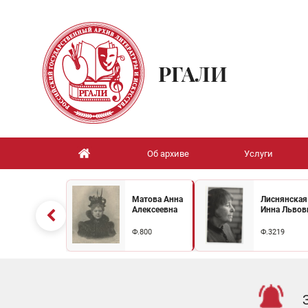
РГАЛИ
Об архиве
Услуги
Матова Анна
Лиснянская
Алексеевна
Инна Львов
Ф.800
Ф.3219