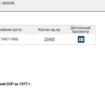
1 июля.
Детальный
райние даты
Кол-во ед.хр.
просмотр
1947-1990
20485
ой ССР за 1977 г.