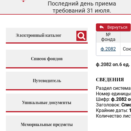
Последний день приема
требований 31 июля.
Вернуться
№
Электронный каталог
фонда
ф.2082
Сою
Список фондов
ф.2082 оп.6 ед.
СВЕДЕНИЯ
Путеводитель
Раздел система
Номер единицы 
Шифр:
ф.2082 о
Уникальные документы
Заголовок:
Спи
Крайние даты:
Количество лис
Мемориальные предметы