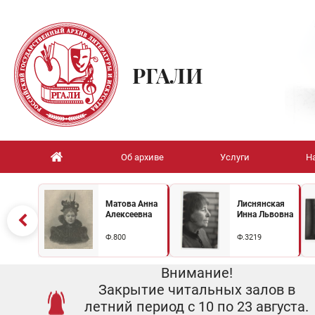
РГАЛИ
Об архиве
Услуги
Н
Матова Анна
Лиснянская
Алексеевна
Инна Львовна
Ф.800
Ф.3219
Внимание!
Закрытие читальных залов в
летний период с 10 по 23 августа.