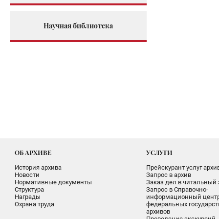
Научная библиотека
ОБ АРХИВЕ
УСЛУГИ
История архива
Прейскурант услуг архи
Новости
Запрос в архив
Нормативные документы
Заказ дел в читальный 
Структура
Запрос в Справочно-
Награды
информационный цент
Охрана труда
федеральных государс
архивов
Проведение экскурсий