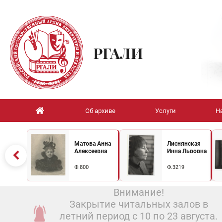
РГАЛИ
Об архиве
Услуги
Н
Матова Анна
Лиснянская
Алексеевна
Инна Львовна
Ф.800
Ф.3219
Внимание!
Закрытие читальных залов в
летний период с 10 по 23 августа.