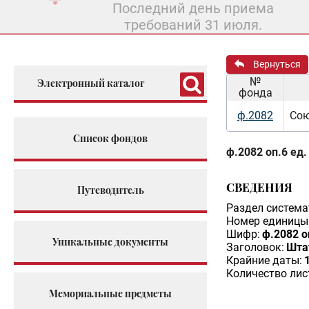
Последний день приема
требований 31 июля.
Вернуться
№
Электронный каталог
фонда
ф.2082
Сою
Список фондов
ф.2082 оп.6 ед.
СВЕДЕНИЯ
Путеводитель
Раздел система
Номер единицы 
Шифр:
ф.2082 о
Уникальные документы
Заголовок:
Шта
Крайние даты:
Количество лис
Мемориальные предметы