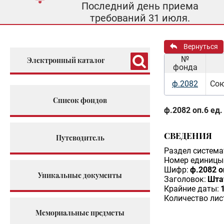
Последний день приема
требований 31 июля.
Вернуться
№
Электронный каталог
фонда
ф.2082
Сою
Список фондов
ф.2082 оп.6 ед.
СВЕДЕНИЯ
Путеводитель
Раздел система
Номер единицы 
Шифр:
ф.2082 о
Уникальные документы
Заголовок:
Шта
Крайние даты:
Количество лис
Мемориальные предметы