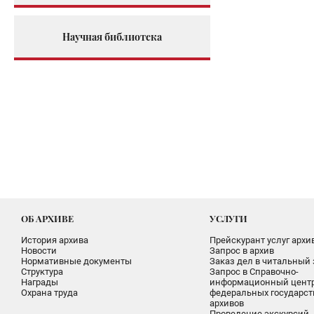
Научная библиотека
ОБ АРХИВЕ
УСЛУГИ
История архива
Прейскурант услуг архи
Новости
Запрос в архив
Нормативные документы
Заказ дел в читальный 
Структура
Запрос в Справочно-
Награды
информационный цент
Охрана труда
федеральных государс
архивов
Проведение экскурсий