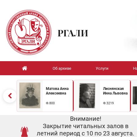
РГАЛИ
Об архиве
Услуги
Н
Матова Анна
Лиснянская
Алексеевна
Инна Львовна
Ф.800
Ф.3219
Внимание!
Закрытие читальных залов в
летний период с 10 по 23 августа.