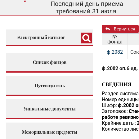
Последний день приема
требований 31 июля.
Вернуться
№
Электронный каталог
фонда
ф.2082
Сою
Список фондов
ф.2082 оп.6 ед.
СВЕДЕНИЯ
Путеводитель
Раздел система
Номер единицы 
Шифр:
ф.2082 о
Уникальные документы
Заголовок:
Стен
работе ревизио
Крайние даты:
Количество лис
Мемориальные предметы