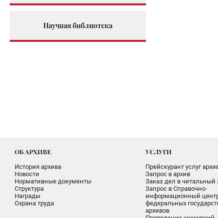
Научная библиотека
ОБ АРХИВЕ
УСЛУГИ
История архива
Прейскурант услуг архи
Новости
Запрос в архив
Нормативные документы
Заказ дел в читальный 
Структура
Запрос в Справочно-
Награды
информационный цент
Охрана труда
федеральных государс
архивов
Проведение экскурсий