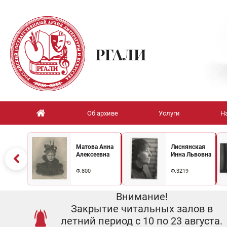
РГАЛИ
Об архиве
Услуги
Н
Матова Анна
Лиснянская
Алексеевна
Инна Львовна
Ф.800
Ф.3219
Внимание!
Закрытие читальных залов в
летний период с 10 по 23 августа.