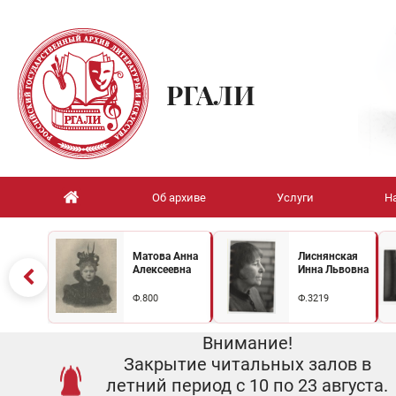
РГАЛИ
Об архиве
Услуги
Н
Матова Анна
Лиснянская
Алексеевна
Инна Львовна
Ф.800
Ф.3219
Внимание!
Закрытие читальных залов в
летний период с 10 по 23 августа.