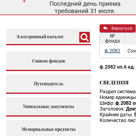
Последний день приема
требований 31 июля.
Вернуться
№
Электронный каталог
фонда
ф.2082
Сою
Список фондов
ф.2082 оп.6 ед.
СВЕДЕНИЯ
Путеводитель
Раздел система
Номер единицы 
Шифр:
ф.2082 о
Уникальные документы
Заголовок:
Док
Крайние даты:
Количество лис
Мемориальные предметы