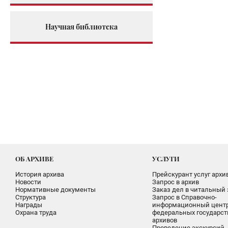
Научная библиотека
ОБ АРХИВЕ
УСЛУГИ
История архива
Прейскурант услуг архи
Новости
Запрос в архив
Нормативные документы
Заказ дел в читальный 
Структура
Запрос в Справочно-
Награды
информационный цент
Охрана труда
федеральных государс
архивов
Проведение экскурсий