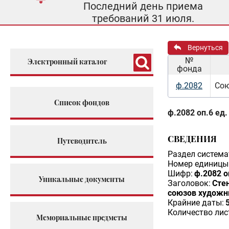
Последний день приема
требований 31 июля.
Вернуться
№
Электронный каталог
фонда
ф.2082
Сою
Список фондов
ф.2082 оп.6 ед.
СВЕДЕНИЯ
Путеводитель
Раздел система
Номер единицы 
Шифр:
ф.2082 о
Уникальные документы
Заголовок:
Сте
союзов художн
Крайние даты:
Количество лис
Мемориальные предметы