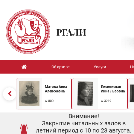
РГАЛИ
Об архиве
Услуги
Н
Матова Анна
Лиснянская
Алексеевна
Инна Львовна
Ф.800
Ф.3219
Внимание!
Закрытие читальных залов в
летний период с 10 по 23 августа.