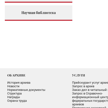
Научная библиотека
ОБ АРХИВЕ
УСЛУГИ
История архива
Прейскурант услуг архи
Новости
Запрос в архив
Нормативные документы
Заказ дел в читальный 
Структура
Запрос в Справочно-
Награды
информационный цент
Охрана труда
федеральных государс
архивов
Проведение экскурсий