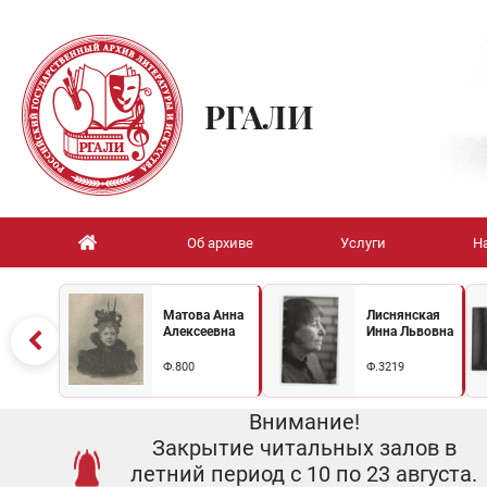
РГАЛИ
Об архиве
Услуги
Н
Матова Анна
Лиснянская
Алексеевна
Инна Львовна
Ф.800
Ф.3219
Внимание!
Закрытие читальных залов в
летний период с 10 по 23 августа.