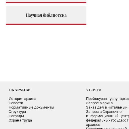
Научная библиотека
ОБ АРХИВЕ
УСЛУГИ
История архива
Прейскурант услуг архи
Новости
Запрос в архив
Нормативные документы
Заказ дел в читальный 
Структура
Запрос в Справочно-
Награды
информационный цент
Охрана труда
федеральных государс
архивов
Проведение экскурсий