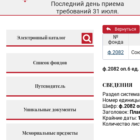
Последний день приема
требований 31 июля.
Вернуться
№
Электронный каталог
фонда
ф.2082
Сою
Список фондов
ф.2082 оп.6 ед.
СВЕДЕНИЯ
Путеводитель
Раздел система
Номер единицы 
Шифр:
ф.2082 о
Уникальные документы
Заголовок:
Пла
Крайние даты:
Количество лис
Мемориальные предметы