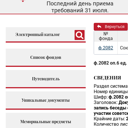
Последний день приема
требований 31 июля.
Вернуться
№
Электронный каталог
фонда
ф.2082
Сою
Список фондов
ф.2082 оп.6 ед.
СВЕДЕНИЯ
Путеводитель
Раздел система
Номер единицы 
Шифр:
ф.2082 о
Уникальные документы
Заголовок:
Док
запись беседы 
участии советс
Крайние даты:
Мемориальные предметы
Количество лис