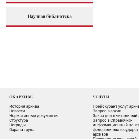
Научная библиотека
ОБ АРХИВЕ
УСЛУГИ
История архива
Прейскурант услуг архи
Новости
Запрос в архив
Нормативные документы
Заказ дел в читальный 
Структура
Запрос в Справочно-
Награды
информационный цент
Охрана труда
федеральных государс
архивов
Проведение экскурсий