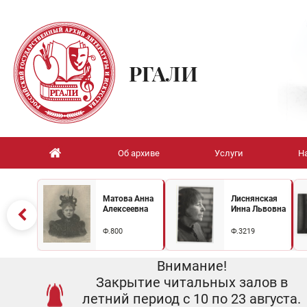
РГАЛИ
Об архиве
Услуги
Н
Матова Анна
Лиснянская
Алексеевна
Инна Львовна
Ф.800
Ф.3219
Внимание!
Закрытие читальных залов в
летний период с 10 по 23 августа.